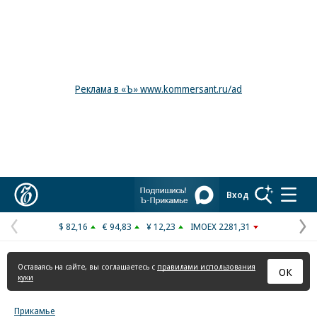
Реклама в «Ъ» www.kommersant.ru/ad
Коммерсантъ
Вход
$ 82,16
€ 94,83
¥ 12,23
IMOEX 2281,31
Предыдущая
С
страница
с
Оставаясь на сайте, вы соглашаетесь с
правилами использования
ОК
куки
Прикамье