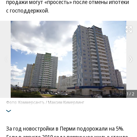
продажи могут «просесть» после отмены ипотеки
с господдержкой.
Развернуть на
1
/
2
Фото: Коммерсантъ / Максим Кимерлинг
За год новостройки в Перми подорожали на 5%.