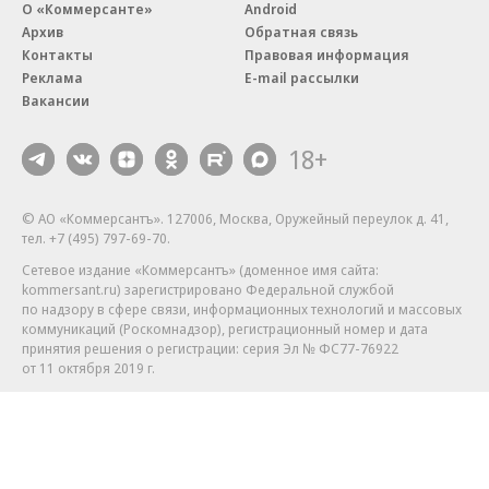
О «Коммерсанте»
Android
Архив
Обратная связь
Контакты
Правовая информация
Реклама
E-mail рассылки
Вакансии
18+
© АО «Коммерсантъ». 127006, Москва, Оружейный переулок д. 41,
тел. +7 (495) 797-69-70.
Сетевое издание «Коммерсантъ» (доменное имя сайта:
kommersant.ru) зарегистрировано Федеральной службой
по надзору в сфере связи, информационных технологий и массовых
коммуникаций (Роскомнадзор), регистрационный номер и дата
принятия решения о регистрации: серия
Эл № ФС77-76922
от 11 октября 2019 г.
Партнерские проекты/материалы, новости компаний, материалы
с пометкой «Промо» и «Официальное сообщение» опубликованы
на коммерческой основе.
На kommersant.ru применяются рекомендательные технологии.