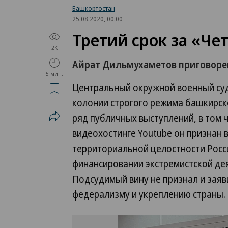
Башкортостан
25.08.2020, 00:00
Третий срок за «Че
2K
Айрат Дильмухаметов приговорен
5 мин.
Центральный окружной военный суд
колонии строгого режима башкирск
ряд публичных выступлений, в том 
видеохостинге Youtube он признан
территориальной целостности Росси
финансировании экстремистской дея
Подсудимый вину не признал и заяви
федерализму и укреплению страны.