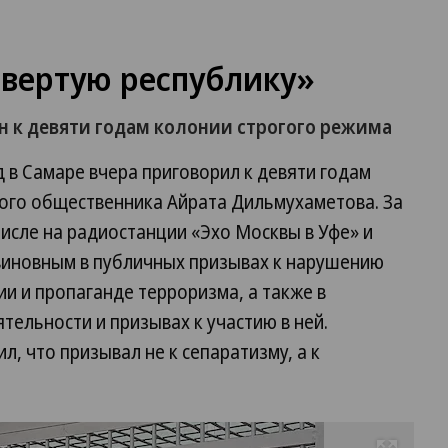
твертую республику»
 к девяти годам колонии строгого режима
 в Самаре вчера приговорил к девяти годам
ого общественника Айрата Дильмухаметова. За
числе на радиостанции «Эхо Москвы в Уфе» и
 виновным в публичных призывах к нарушению
и и пропаганде терроризма, а также в
тельности и призывах к участию в ней.
л, что призывал не к сепаратизму, а к