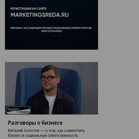
рат
льмухаметов
изнал
винение
ному
изодов
то:
атерины
яковской,
ммерсантъ
Разговоры о бизнесе
Виталий Золотов — о том, как совместить
бизнес и социальную ответственность