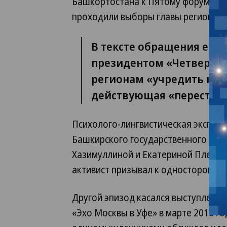
Башкортостана к Пятому форуму сво
проходили выборы главы региона).
В тексте обращения его 
президентом «Четверто
регионам «учредить нов
действующая «перестала
Психолого-лингвистическая эксперт
Башкирского государственного педа
Хазимуллиной и Екатериной Плехан
активист призывал к одностороннем
Другой эпизод касался выступлени
«Эхо Москвы в Уфе» в марте 2018 год