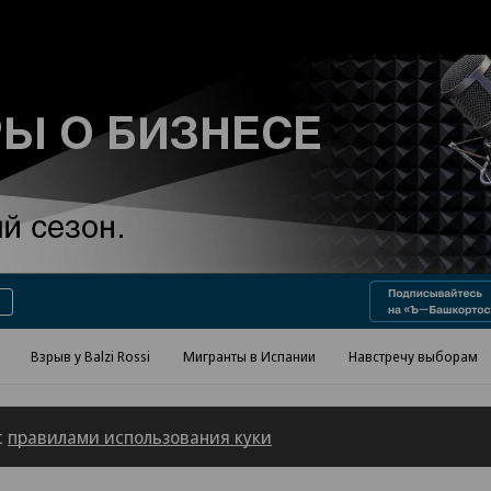
Реклама в «Ъ» www.kommersant.ru/ad
Взрыв у Balzi Rossi
Мигранты в Испании
Навстречу выборам
с
правилами использования куки