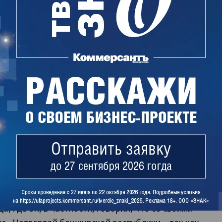
бодной России» (в Башкирии в том году
автор сообщал, что после избрания
й башкирской республики» предложит
ую федерацию снизу», так как
 быть федерацией».
иза, проведенная по заказу УФСБ сотрудниками
гогического университета (БГПУ) Еленой
овой, сделала вывод, что в этом обращении
у выходу Башкирии из состава России.
я Айрата Дильмухаметова в эфире радиостанции
а, где он, в частности, говорил, что со своими