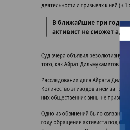
деятельности и призывах к ней (ч.1 ст.
В ближайшие три года, с
активист не сможет адм
Суд вчера объявил резолютивную ча
того, как Айрат Дильмухаметов выс
Расследование дела Айрата Дильму
Количество эпизодов в нем за год у
них общественник вины не признал.
Одно из обвинений было связано с 
году обращения активиста под наз