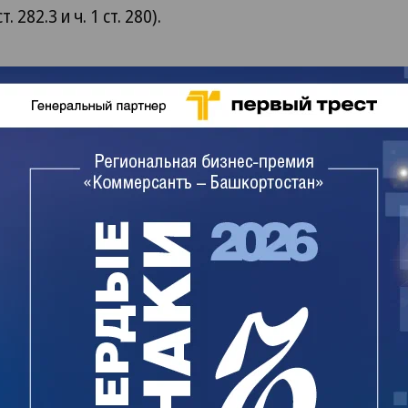
 282.3 и ч. 1 ст. 280).
огласно решению военного суда,
инистрировать какие-либо сайты.
сть приговора через несколько часов после
тупил с последним словом.
хаметова вело башкирское управление УФСБ.
величилось с одного до пяти. Ни по одному из
публикацией на видеохостинге Youtube в 2018
ванием «Обращение кандидата в президенты