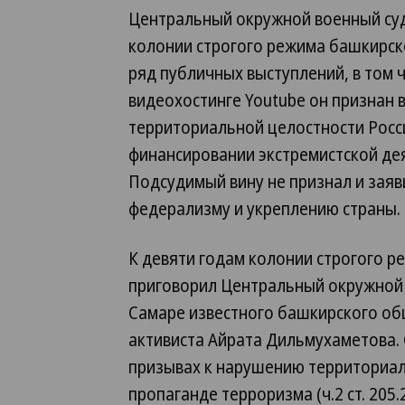
Центральный окружной военный суд
колонии строгого режима башкирск
ряд публичных выступлений, в том 
видеохостинге Youtube он признан
территориальной целостности Росси
финансировании экстремистской дея
Подсудимый вину не признал и заяви
федерализму и укреплению страны.
К девяти годам колонии строгого р
приговорил Центральный окружной 
Самаре известного башкирского об
активиста Айрата Дильмухаметова. 
призывах к нарушению территориальн
пропаганде терроризма (ч.2 ст. 205