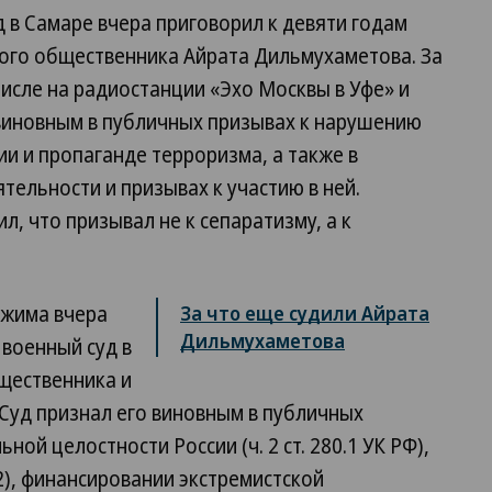
 в Самаре вчера приговорил к девяти годам
ого общественника Айрата Дильмухаметова. За
числе на радиостанции «Эхо Москвы в Уфе» и
 виновным в публичных призывах к нарушению
и и пропаганде терроризма, а также в
тельности и призывах к участию в ней.
л, что призывал не к сепаратизму, а к
ежима вчера
За что еще судили Айрата
Дильмухаметова
военный суд в
щественника и
Суд признал его виновным в публичных
ой целостности России (ч. 2 ст. 280.1 УК РФ),
.2), финансировании экстремистской