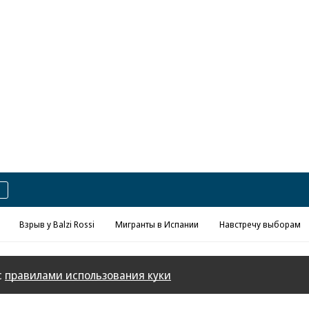
Реклама в «Ъ» www.kommersant.ru/ad
Взрыв у Balzi Rossi
Мигранты в Испании
Навстречу выборам
с
правилами использования куки