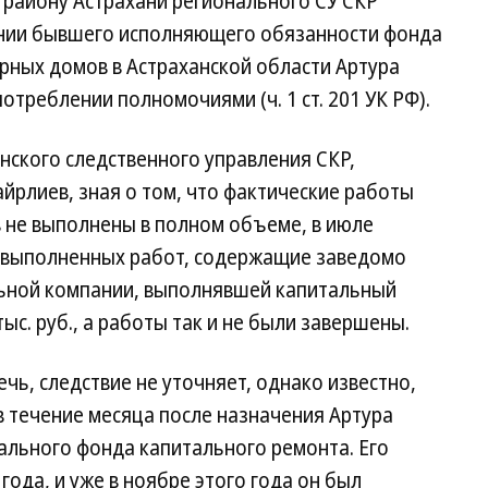
 району Астрахани регионального СУ СКР
ении бывшего исполняющего обязанности фонда
рных домов в Астраханской области Артура
отреблении полномочиями (ч. 1 ст. 201 УК РФ).
нского следственного управления СКР,
айрлиев, зная о том, что фактические работы
 не выполнены в полном объеме, в июле
е выполненных работ, содержащие заведомо
льной компании, выполнявшей капитальный
ыс. руб., а работы так и не были завершены.
чь, следствие не уточняет, однако известно,
 течение месяца после назначения Артура
нального фонда капитального ремонта. Его
года, и уже в ноябре этого года он был