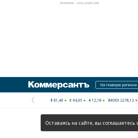
РЕКЛАМА • SHALDOM.COM
Коммерсантъ
На главную региона
$ 81,40
€ 94,05
¥ 12,18
IMOEX 2278,12
Предыдущая
страница
Оставаясь на сайте, вы соглашаетесь 