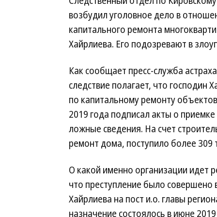
Следственный отдел по Кировскому
возбудил уголовное дело в отнош
капитального ремонта многокварти
Хайрлиева. Его подозревают в злоуп
Как сообщает пресс-служба астраха
следствие полагает, что господин Х
по капитальному ремонту объектов
2019 года подписал акты о приемк
ложные сведения. На счет строите
ремонт дома, поступило более 309 т
О какой именно организации идет ре
что преступление было совершено в
Хайрлиева на пост и.о. главы регио
назначение состоялось в июне 2019 