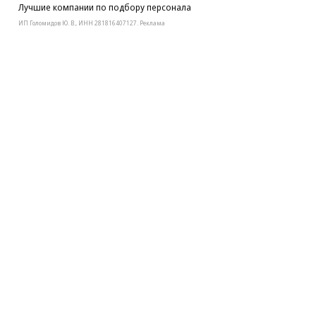
Лучшие компании по подбору персонала
ИП Голомидов Ю. В., ИНН 281816407127. Реклама