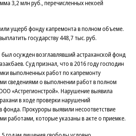
мма 3,2 млн руб., перечисленных некоей
или ущерб фонду капремонта в полном объеме.
платить государству 448,7 тыс. руб.
ье был осужден возглавлявший астраханской фонд
закбаев. Суд признал, что в 2016 году господин
мки выполненных работ по кап­ремонту
ыми сведениями о выполнении работ в полном
ООО «Астрегионстрой». Нарушение выявила
трахани в ходе проверки нарушений
в фонда. Прокуроры выявили несоответствие
ми работами, которые указаны в акте о приемке.
1,5 годам лишения свободы условно