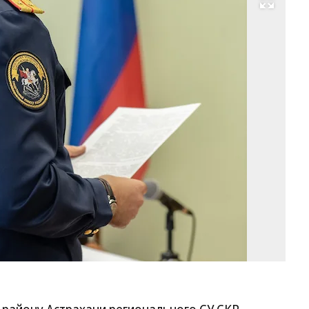
Развернуть на весь экран
Фо
Ол
Ха
Ко