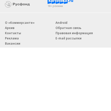
18+ реклама
О «Коммерсанте»
Android
Архив
Обратная связь
Контакты
Правовая информация
Реклама
E-mail рассылки
Вакансии
18+
© АО «Коммерсантъ». 127006, Москва, Оружейный переулок д. 41,
тел. +7 (495) 797-69-70.
Сетевое издание «Коммерсантъ» (доменное имя сайта:
kommersant.ru) зарегистрировано Федеральной службой
по надзору в сфере связи, информационных технологий и массовых
коммуникаций (Роскомнадзор), регистрационный номер и дата
принятия решения о регистрации: серия
Эл № ФС77-76922
от 11 октября 2019 г.