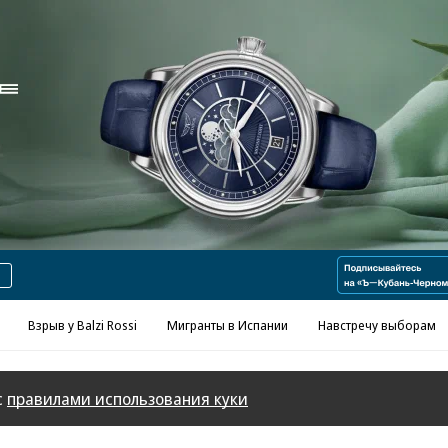
Реклама в «Ъ» www.kommersant.ru/ad
Взрыв у Balzi Rossi
Мигранты в Испании
Навстречу выборам
с
правилами использования куки