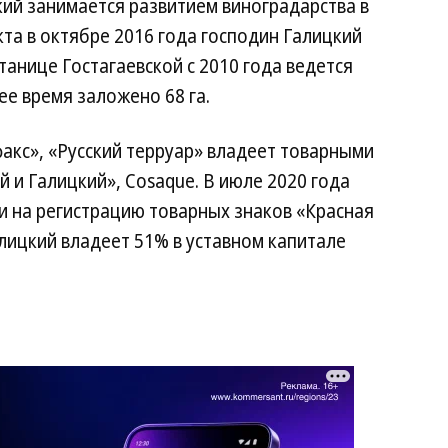
кий занимается развитием виноградарства в
кта в октябре 2016 года господин Галицкий
танице Гостагаевской с 2010 года ведется
ее время заложено 68 га.
кс», «Русский терруар» владеет товарными
кий и Галицкий», Cosaque. В июле 2020 года
и на регистрацию товарных знаков «Красная
алицкий владеет 51% в уставном капитале