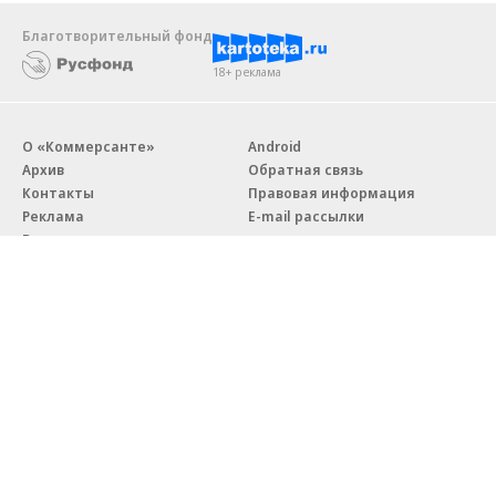
Благотворительный фонд
18+ реклама
О «Коммерсанте»
Android
Архив
Обратная связь
Контакты
Правовая информация
Реклама
E-mail рассылки
Вакансии
18+
© АО «Коммерсантъ». 127006, Москва, Оружейный переулок д. 41,
тел. +7 (495) 797-69-70.
Сетевое издание «Коммерсантъ» (доменное имя сайта:
kommersant.ru) зарегистрировано Федеральной службой
по надзору в сфере связи, информационных технологий и массовых
коммуникаций (Роскомнадзор), регистрационный номер и дата
принятия решения о регистрации: серия
Эл № ФС77-76922