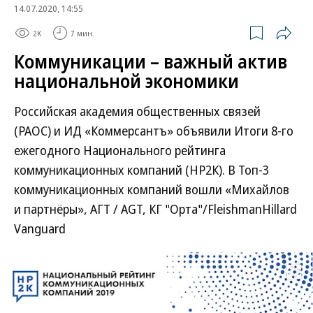
14.07.2020, 14:55
2K
7 мин.
Коммуникации – важный актив
национальной экономики
Российская академия общественных связей
(РАОС) и ИД «Коммерсантъ» объявили Итоги 8-го
ежегодного Национального рейтинга
коммуникационных компаний (НР2К). В Топ-3
коммуникационных компаний вошли «Михайлов
и партнёры», АГТ / AGT, КГ "Орта"/FleishmanHillard
Vanguard
Развернуть на