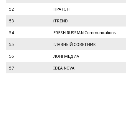
52
ПРАТОН
53
iTREND
54
FRESH RUSSIAN Communications
55
ГЛАВНЫЙ СОВЕТНИК
56
ЛОНГМЕДИА
57
IDEA NOVA
58
PR-CONSULTA
59
ARTISAN GROUP PR
60
КРЕАТИВНАЯ БАНДА МЕДВЕДЬ
61
GROWTH
62
ПРЕСС-ПАПЬЕ