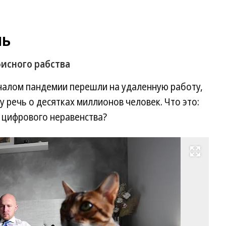
ль
исного рабства
ачалом пандемии перешли на удаленную работу,
 речь о десятках миллионов человек. Что это:
 цифрового неравенства?
Развернуть на весь экран
За
вр
ка
вы
чт