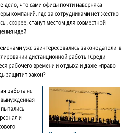
е дело, что сами офисы почти наверняка
меры компаний, где за сотрудниками нет жестко
сы, скорее, станут местом для совместной
дения идей.
ременами уже заинтересовались законодатели: в
гулировании дистанционной работы! Среди
я рабочего времени и отдыха и даже «право
дь защитит закон?
ая работа не
а вынужденная
 пытались
рсонал и
сового