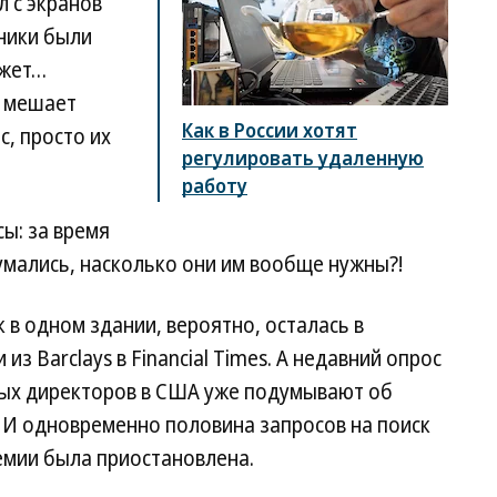
 с экранов
ники были
ожет…
о мешает
Как в России хотят
, просто их
регулировать удаленную
работу
ы: за время
умались, насколько они им вообще нужны?!
 в одном здании, вероятно, осталась в
 Barclays в Financial Times. А недавний опрос
вых директоров в США уже подумывают об
 И одновременно половина запросов на поиск
демии была приостановлена.