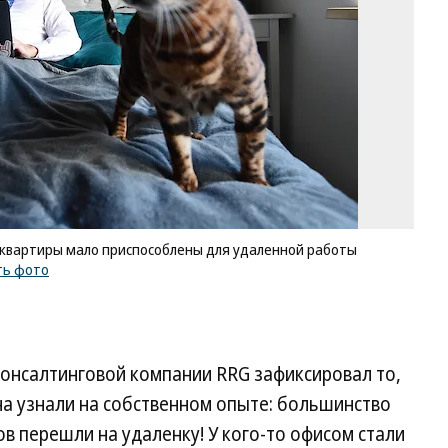
н
кв
ма
пр
дл
уд
ра
Фо
Иг
Ив
Ко
/
ку
 квартиры мало приспособлены для удаленной работы
ф
ть фото
консалтинговой компании RRG зафиксировал то,
ина узнали на собственном опыте: большинство
в перешли на удаленку! У кого-то офисом стали