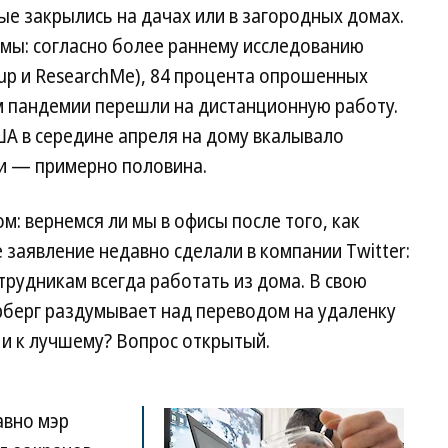
ые закрылись на дачах или в загородных домах.
имы: согласно более раннему исследованию
oup и ResearchMe), 84 процента опрошенных
м пандемии перешли на дистанционную работу.
США в середине апреля на дому вкалывало
ии — примерно половина.
м: вернемся ли мы в офисы после того, как
заявление недавно сделали в компании Twitter:
рудникам всегда работать из дома. В свою
рберг раздумывает над переводом на удаленку
 и к лучшему? Вопрос открытый.
авно мэр