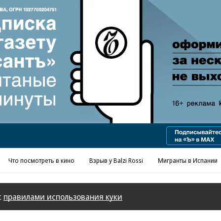
Реклама в «Ъ» www.kommersant.ru/ad
Что посмотреть в кино
Взрыв у Balzi Rossi
Мигранты в Испании
с
правилами использования куки