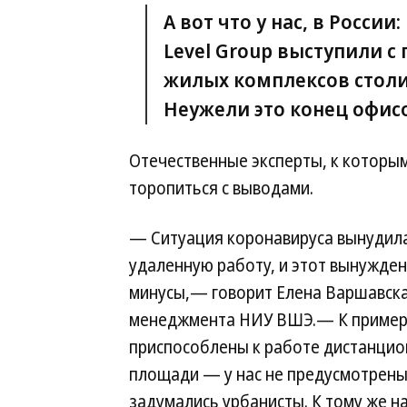
А вот что у нас, в Росси
Level Group выступили с 
жилых комплексов стол
Неужели это конец офис
Отечественные эксперты, к которым
торопиться с выводами.
— Ситуация коронавируса вынудила
удаленную работу, и этот вынужден
минусы,— говорит Елена Варшавска
менеджмента НИУ ВШЭ.— К примеру,
приспособлены к работе дистанцион
площади — у нас не предусмотрены м
задумались урбанисты. К тому же 