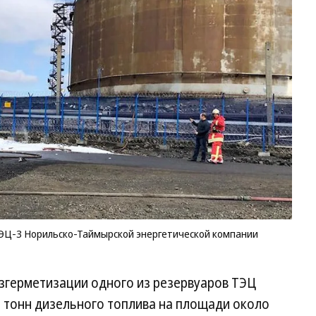
ра
не
на
ТЭ
Но
Та
эн
ко
Фо
М
Ро
ЭЦ-3 Норильско-Таймырской энергетической компании
азгерметизации одного из резервуаров ТЭЦ
. тонн дизельного топлива на площади около