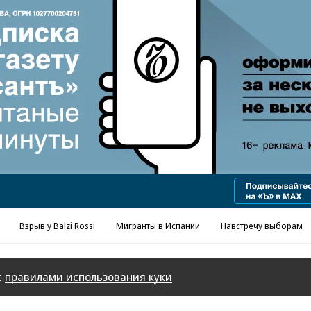
Реклама в «Ъ» www.kommersant.ru/ad
Взрыв у Balzi Rossi
Мигранты в Испании
Навстречу выборам
с
правилами использования куки