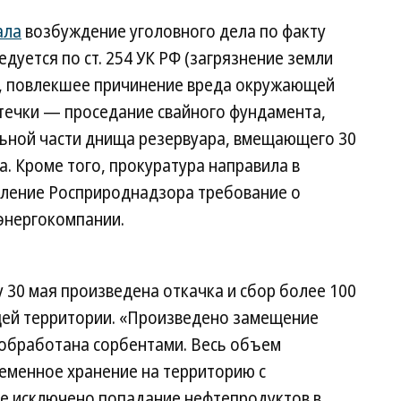
ала
возбуждение уголовного дела по факту
дуется по ст. 254 УК РФ (загрязнение земли
, повлекшее причинение вреда окружающей
утечки — проседание свайного фундамента,
льной части днища резервуара, вмещающего 30
а. Кроме того, прокуратура направила в
вление Росприроднадзора требование о
энергокомпании.
ру 30 мая произведена откачка и сбор более 100
щей территории. «Произведено замещение
 обработана сорбентами. Весь объем
ременное хранение на территорию с
е исключено попадание нефтепродуктов в