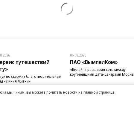
08.2026
06.08.2026
ервис путешествий
ПАО «ВымпелКом»
ту»
«Билайн» расширил сеть между
крупнейшими дата-центрами Моск
ту» поддержит благотворительный
д «Линия Жизни»
Пока мы чиним, вы можете почитать новости на главной странице.
санте»
Реклама
Обратная связь
Вакансии
Правовая информация
Android
E-mail рассылки