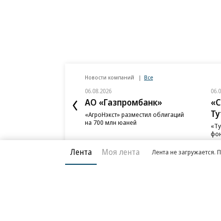
Новости компаний
Все
06.08.2026
06.
АО «Газпромбанк»
«С
Ту
«АгроНэкст» разместил облигаций
на 700 млн юаней
«Ту
фон
Лента
Моя лента
Лента не загружается. 
Благотворительный фонд
О «Коммер
Архив
Контакты