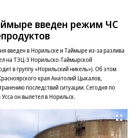
Таймыре введен режим ЧС
епродуктов
я введен в Норильске и Таймыре из-за разлива
ел на ТЭЦ-3 Норильско-Таймырской
дит в группу «Норильский никель»). Об этом
Красноярского края Анатолий Цыкалов,
транению последствий ситуации. Сегодня по
Усса он вылетел в Норильск.
Развернуть на весь экран
Ли