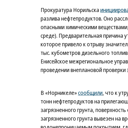
Прокуратура Норильска
иницииров
разлива нефтепродуктов. Оно рассле
опасными химическими веществами
среде). Предварительная причина 
которое привело к отрыву значите
тыс. кубометров дизельного топлив
Енисейское межрегиональное упра
проведении внеплановой проверки 
В «Норникеле»
сообщили
, что к ут
тонн нефтепродуктов на прилегаю
загрязненного грунта, поверхность
загрязненного грунта вывезен на в
водонепроницаемым покрытием, гд