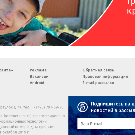
санте»
Реклама
Обратная связь
Вакансии
Правовая информация
Android
E-mail рассылки
Подпишитесь на 
реулок д. 41,
тел. +7 (495) 797-69-70.
Партнерские проекты/матери
новостей в рассы
«Промо» и «Официальное со
а: kommersant.ru) зарегистрировано
нформационных технологий
На kommersant.ru применяют
ционный номер и дата принятия
1 октября 2019 г.