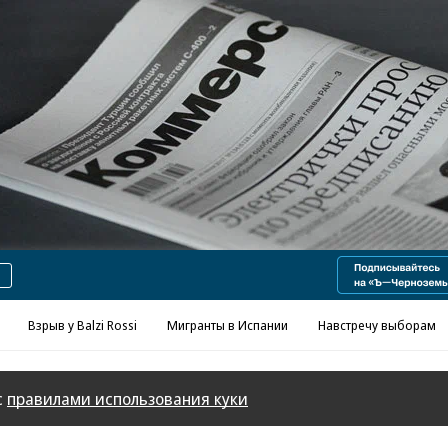
Реклама в «Ъ» www.kommersant.ru/ad
Взрыв у Balzi Rossi
Мигранты в Испании
Навстречу выборам
с
правилами использования куки