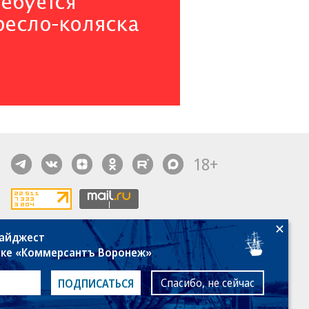
18+
дайджест
алы, новости компаний, материалы с пометкой
лке «Коммерсантъ Воронеж»
общение» опубликованы на коммерческой основе.
ся рекомендательные технологии.
Подробнее
Спасибо, не сейчас
ПОДПИСАТЬСЯ