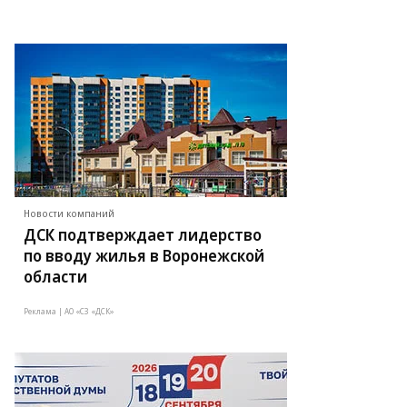
Новости компаний
ДСК подтверждает лидерство
по вводу жилья в Воронежской
области
Реклама | АО «СЗ «ДСК»
то:
ег
рсеев,
ммерсантъ