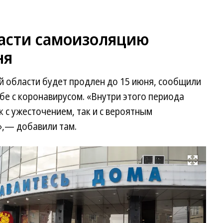
асти самоизоляцию
ня
 области будет продлен до 15 июня, сообщили
е с коронавирусом. «Внутри этого периода
 с ужесточением, так и с вероятным
»,— добавили там.
Развернуть на весь экран
Фо
Ол
Ха
Ко