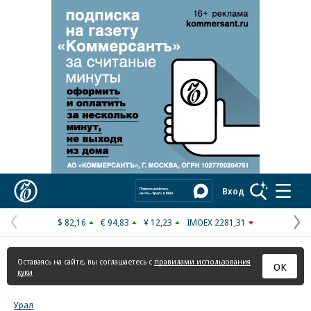
Реклама в «Ъ» www.kommersant.ru/ad
Коммерсантъ
Вход
$ 82,16
€ 94,83
¥ 12,23
IMOEX 2281,31
Предыдущая
С
страница
с
Оставаясь на сайте, вы соглашаетесь с
правилами использования
ОК
куки
Урал