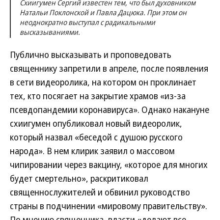
Схиигумен Сергий известен тем, что был духовником
Натальи Поклонской и Павла Дацюка. При этом он
неоднократно выступал с радикальными
высказываниями.
Публично высказывать и проповедовать
священнику запретили в апреле, после появления
в сети видеоролика, на котором он проклинает
тех, кто посягает на закрытие храмов «из-за
псевдопандемии коронавируса». Однако накануне
схиигумен опубликовал новый видеоролик,
который назвал «беседой с душою русского
народа». В нем клирик заявил о массовом
чипировании через вакцину, «которое для многих
будет смертельно», раскритиковал
священнослужителей и обвинил руководство
страны в подчинении «мировому правительству».
По мнению священника, власти «делают все,