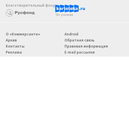
Благотворительный фонд
18+ реклама
О «Коммерсанте»
Android
Архив
Обратная связь
Контакты
Правовая информация
Реклама
E-mail рассылки
Вакансии
18+
© АО «Коммерсантъ». 127006, Москва, Оружейный переулок д. 41,
тел. +7 (495) 797-69-70.
Сетевое издание «Коммерсантъ» (доменное имя сайта:
kommersant.ru) зарегистрировано Федеральной службой
по надзору в сфере связи, информационных технологий и массовых
коммуникаций (Роскомнадзор), регистрационный номер и дата
принятия решения о регистрации: серия
Эл № ФС77-76922
от 11 октября 2019 г.