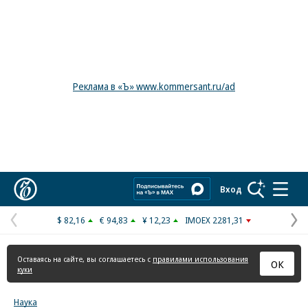
Реклама в «Ъ» www.kommersant.ru/ad
Коммерсантъ
Вход
$ 82,16
€ 94,83
¥ 12,23
IMOEX 2281,31
Предыдущая
С
страница
с
Оставаясь на сайте, вы соглашаетесь с
правилами использования
ОК
куки
Наука