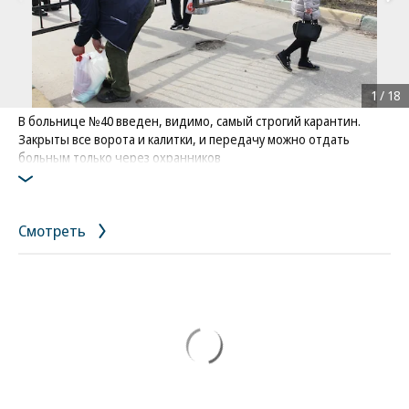
1
/
18
В больнице №40 введен, видимо, самый строгий карантин.
Закрыты все ворота и калитки, и передачу можно отдать
больным только через охранников
Фото: Коммерсантъ / Роман Яровицын
/
купить фото
Смотреть