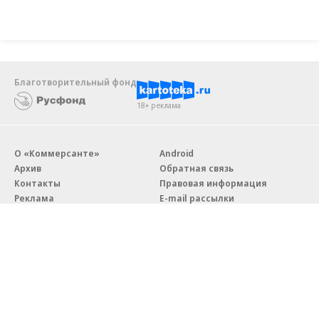
Благотворительный фонд
18+ реклама
О «Коммерсанте»
Android
Архив
Обратная связь
Контакты
Правовая информация
Реклама
E-mail рассылки
Вакансии
18+
© АО «Коммерсантъ». 127006, Москва, Оружейный переулок д. 41,
тел. +7 (495) 797-69-70.