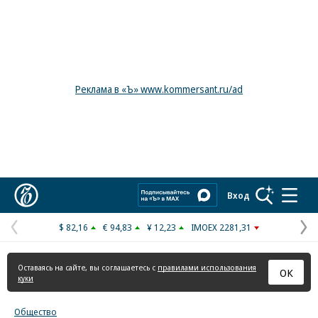
Реклама в «Ъ» www.kommersant.ru/ad
Коммерсантъ
Вход
$ 82,16
€ 94,83
¥ 12,23
IMOEX 2281,31
Предыдущая
С
страница
с
Оставаясь на сайте, вы соглашаетесь с
правилами использования
ОК
куки
Общество