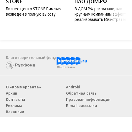
STONE
ПАО ДОМ.РФ
Бизнес-центр STONE Римская
В ДОМ.РФ рассказали, как
возведен в полную высоту
крупным компаниям эффектив
реализовывать ESG-стратегию
Благотворительный фонд
18+ реклама
О «Коммерсанте»
Android
Архив
Обратная связь
Контакты
Правовая информация
Реклама
E-mail рассылки
Вакансии
18+