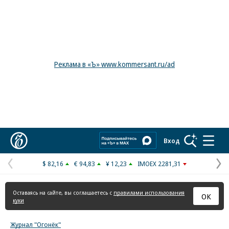
Реклама в «Ъ» www.kommersant.ru/ad
Коммерсантъ
Вход
$ 82,16
€ 94,83
¥ 12,23
IMOEX 2281,31
Предыдущая
С
страница
с
Оставаясь на сайте, вы соглашаетесь с
правилами использования
ОК
куки
Журнал "Огонёк"