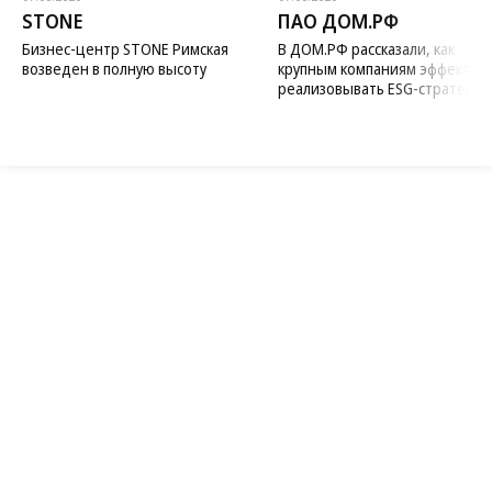
STONE
ПАО ДОМ.РФ
Бизнес-центр STONE Римская
В ДОМ.РФ рассказали, как
возведен в полную высоту
крупным компаниям эффектив
реализовывать ESG-стратегию
Благотворительный фонд
18+ реклама
О «Коммерсанте»
Android
Архив
Обратная связь
Контакты
Правовая информация
Реклама
E-mail рассылки
Вакансии
18+