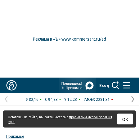
Реклама в «Ъ» www.kommersant.ru/ad
Коммерсантъ
Вход
$ 82,16
€ 94,83
¥ 12,23
IMOEX 2281,31
Предыдущая
С
страница
с
Оставаясь на сайте, вы соглашаетесь с
правилами использования
ОК
куки
Прикамье