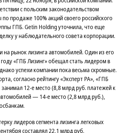
 в пятницу, 22 ноября, в российской компании.
ветствии с польским законодательством
 по продаже 100% акций своего российского
уппы ГПБ. Getin Holding уточнила, что еще
делку у наблюдательного совета корпорации.
и на рынок лизинга автомобилей. Один из его
7 году «ГПБ Лизинг» обещал стать лидером в
Однако успехи компании пока весьма скромные.
рта, согласно рейтингу «Эксперт РА», «ГПБ
 занимал 12-е место (8,8 млрд руб. платежей к
автомобилей — 14-е место (2,8 млрд руб.),
осбанкам.
терку лидеров сегмента лизинга легковых
ентября составлял 22,1 млрд руб.