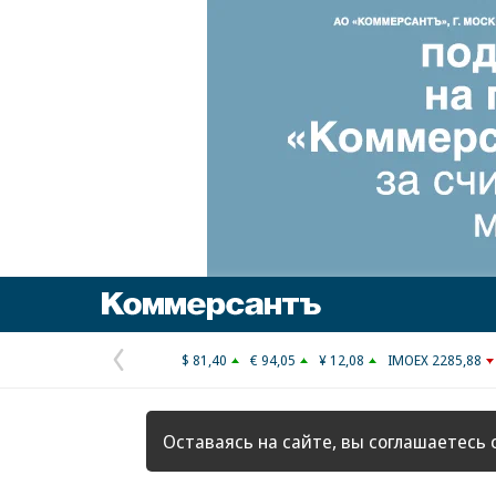
Коммерсантъ
$ 81,40
€ 94,05
¥ 12,08
IMOEX 2285,88
Предыдущая
страница
Оставаясь на сайте, вы соглашаетесь 