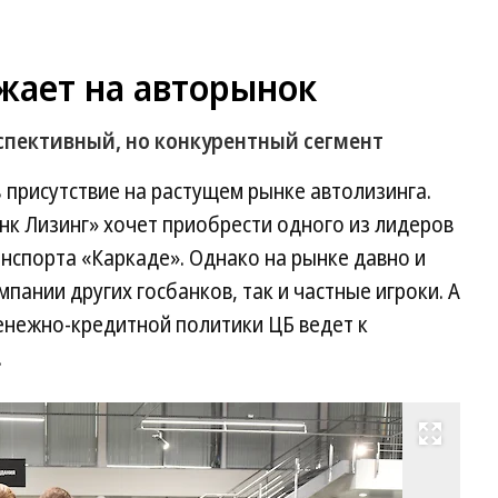
жает на авторынок
спективный, но конкурентный сегмент
присутствие на растущем рынке автолизинга.
к Лизинг» хочет приобрести одного из лидеров
анспорта «Каркаде». Однако на рынке давно и
пании других госбанков, так и частные игроки. А
енежно-кредитной политики ЦБ ведет к
.
Развернуть на весь экран
Фо