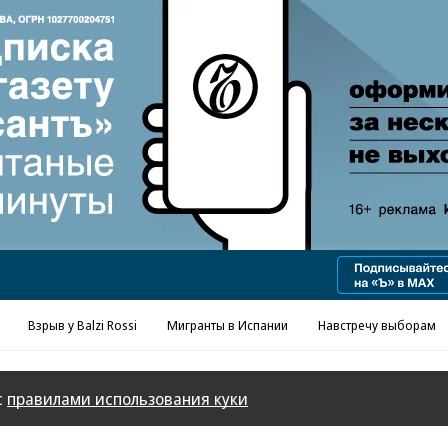
Реклама в «Ъ» www.kommersant.ru/ad
Взрыв у Balzi Rossi
Мигранты в Испании
Навстречу выборам
с
правилами использования куки