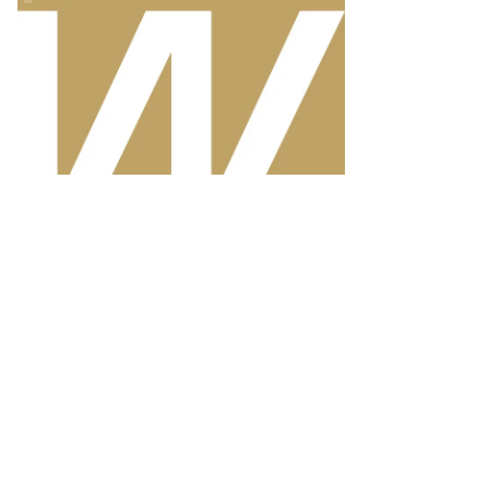
ександр
ряков,
ммерсантъ