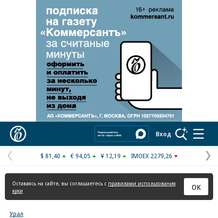
Реклама в «Ъ» www.kommersant.ru/ad
Коммерсантъ
Вход
$ 81,40
€ 94,05
¥ 12,19
IMOEX 2279,26
Предыдущая
С
страница
с
Оставаясь на сайте, вы соглашаетесь с
правилами использования
ОК
куки
Урал