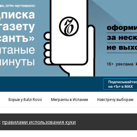
Реклама в «Ъ» www.kommersant.ru/ad
Взрыв у Balzi Rossi
Мигранты в Испании
Навстречу выборам
с
правилами использования куки