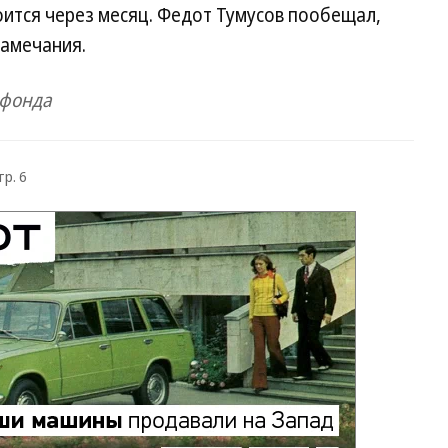
оится через месяц. Федот Тумусов пообещал,
замечания.
сфонда
тр. 6