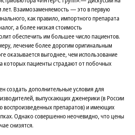
истрибьютора «Интер-С Групп».— Дискуссии на
и лет. Взаимозаменяемость — это в первую
нального, как правило, импортного препарата
налог, а более низкая стоимость
олит обеспечить им большее число пациентов.
имеру, лечение более дорогим оригинальным
оге оказывается выгоднее, чем использование
ма которых пациенты страдают от побочных
жен создать дополнительные условия для
изводителей, выпускающих дженерики (в России
лю воспроизведенных препаратов) и имеющих
упках. Однако совершенно неочевидно, что цены
чае снизятся.