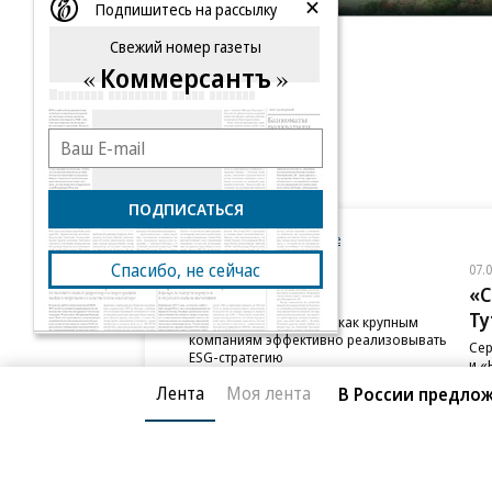
Подпишитесь на рассылку
Свежий номер газеты
Коммерсантъ
ПОДПИСАТЬСЯ
Новости компаний
Все
Спасибо, не сейчас
07.08.2026
07.
ПАО ДОМ.РФ
«С
Ту
В ДОМ.РФ рассказали, как крупным
компаниям эффективно реализовывать
Сер
ESG-стратегию
и «
сот
Лента
Моя лента
В России предло