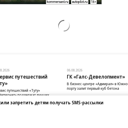
08.2026
06.08.2026
ервис путешествий
ГК «Галс-Девелопмент»
ту»
В бизнес-центре «Адмирал» в Южн
порту залит первый куб бетона
вис путешествий «Туту»
Нетмонет» поддержат лучших
рудников российских отелей
жили запретить детям получать SMS-рассылки