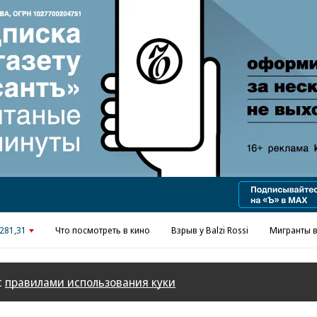
Реклама в «Ъ» www.kommersant.ru/ad
281,31
Что посмотреть в кино
Взрыв у Balzi Rossi
Мигранты в
с
правилами использования куки