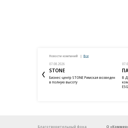
Новости компаний
Все
07.08.2026
07.
STONE
П
Бизнес-центр STONE Римская возведен
В Д
в полную высоту
ком
ESG
Благотворительный фонд
О «Коммер