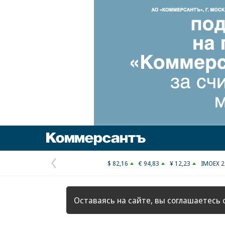
Коммерсантъ
$ 82,16
€ 94,83
¥ 12,23
IMOEX 2
Предыдущая
страница
Оставаясь на сайте, вы соглашаетесь 