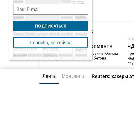
ПОДПИСАТЬСЯ
Новости компаний
Все
06.08.2026
06.
Спасибо, не сейчас
ГК «Галс-Девелопмент»
«Д
В бизнес-центре «Адмирал» в Южном
Тре
порту залит первый куб бетона
нед
слу
Лента
Моя лента
Reuters: хакеры 
Благотворительный фонд
О «Коммер
Архив
Контакты
18+ реклама