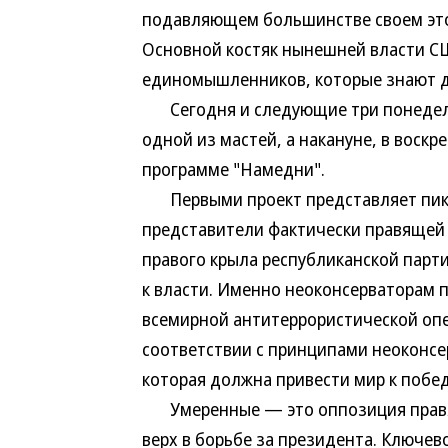
подавляющем большинстве своем это 
Основной костяк нынешней власти СШ
единомышленников, которые знают дру
Сегодня и следующие три понедельн
одной из мастей, а накануне, в воск
программе "Намедни".
Первыми проект представляет пики —
представители фактически правящей
правого крыла республиканской парт
к власти. Именно неоконсерваторам 
всемирной антитеррористической опер
соответствии с принципами неоконс
которая должна привести мир к побе
Умеренные — это оппозиция правящ
верх в борьбе за президента. Ключев