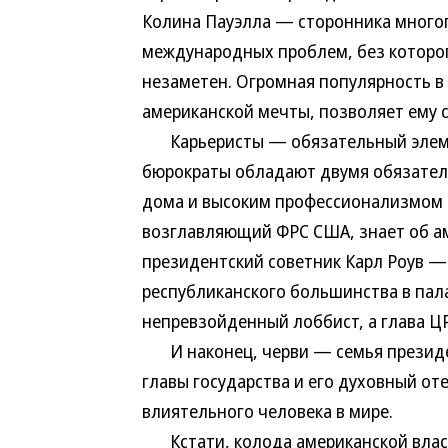
Колина Пауэлла — сторонника много
международных проблем, без которо
незаметен. Огромная популярность в
американской мечты, позволяет ему 
Карьеристы — обязательный элеме
бюрократы обладают двумя обязател
дома и высоким профессионализмом (
возглавляющий ФРС США, знает об ам
президентский советник Карл Роув —
республиканского большинства в пал
непревзойденный лоббист, а глава 
И наконец, черви — семья президе
главы государства и его духовный от
влиятельного человека в мире.
Кстати, колода американской власти