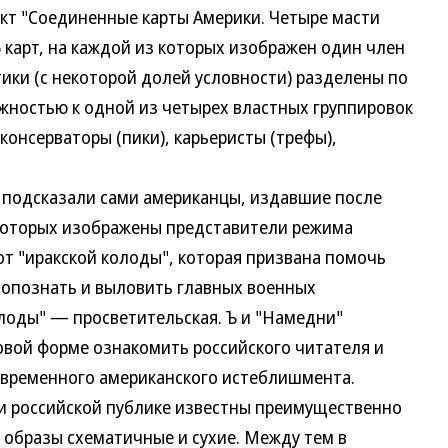
 "Соединенные карты Америки. Четыре масти
 карт, на каждой из которых изображен один член
ики (с некоторой долей условности) разделены по
ежностью к одной из четырех властных группировок
онсерваторы (пики), карьеристы (трефы),
дсказали сами американцы, издавшие после
а которых изображены представители режима
от "иракской колоды", которая призвана помочь
 опознать и выловить главных военных
олоды" — просветительская. Ъ и "Намедни"
овой форме ознакомить российского читателя и
овременного американского истеблишмента.
 российской публике известны преимущественно
образы схематичные и сухие. Между тем в