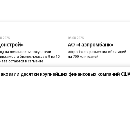
08.2026
06.08.2026
онстрой»
АО «Газпромбанк»
нд на лояльность: покупатели
«АгроНэкст» разместил облигаций
вижимости бизнес-класса в 9 из 10
на 700 млн юаней
чаев остаются в сегменте
атаковали десятки крупнейших финансовых компаний СШ
санте»
Реклама
Обратная связь
Вакансии
Правовая информация
Android
E-mail рассылки