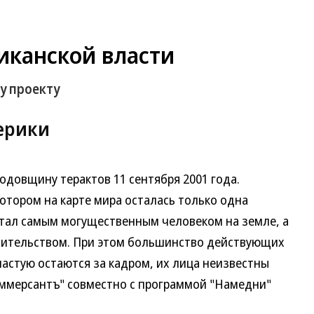
иканской власти
у проекту
ерики
одовщину терактов 11 сентября 2001 года.
котором на карте мира осталась только одна
тал самым могущественным человеком на земле, а
авительством. При этом большинство действующих
астую остаются за кадром, их лица неизвестны
ммерсантъ" совместно с программой "Намедни"