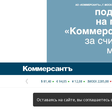
Коммерсантъ
$ 81,40
€ 94,05
¥ 12,08
IMOEX 2285,88
Предыдущая
страница
Оставаясь на сайте, вы соглашаетесь 