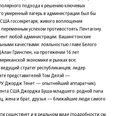
полярного подхода к решению ключевых
го умеренный лагерь в администрации был бы
 США госсекретаря, живого воплощения
с переменным успехом противостоять Пентагону.
нт любой администрации. Вашингтонские
ьными качествами: лояльностью главе Белого
Алан Гринспен, на протяжении 16 лет
ериканской экономике и рынках все;
 ведущий стратег республиканцев; лидер
ате представителей Том Делэй —
ЦРУ Джордж Тенет — опытнейший аппаратчик).
нта США Джорджа Буша-младшего: родной папа
ец, жена и брат, друзья — ближайшие люди самого
 существует и в реальном виде (подробности см.