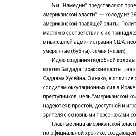
Ъ и "Намедни" представляют проект
американской власти" — колоду из 36
американской правящей элиты. Полит
мастям в соответствии с их принадл
в нынешней администрации США: неок
умеренные (бубны), семья (черви).
Идею создания подобной колоды по
взятия Багдада "иракские карты", н
Саддама Хусейна. Однако, в отличие 
солдатам оккупационных сил в Ираке
преступников, цель "американской к
надеются в простой, доступной и игр
зрителя с основными персонажами с
Главные лица американской власти
по официальной хронике, создающей 