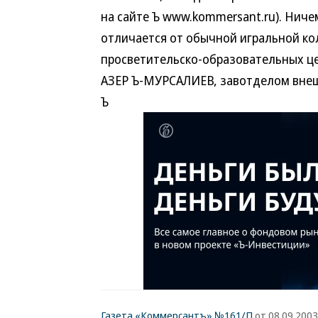
на сайте Ъ www.kommersant.ru). Ниче
отличается от обычной игральной ко
просветительско-образовательных це
АЗЕР Ъ-МУРСАЛИЕВ, завотделом вне
Ъ
Газета «Коммерсантъ» №161/П
от 08.09.2003,