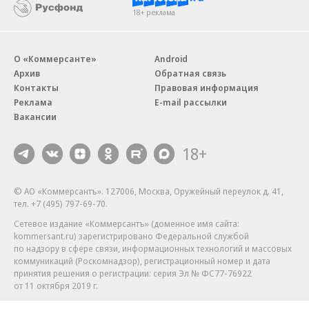
18+ реклама
О «Коммерсанте»
Android
Архив
Обратная связь
Контакты
Правовая информация
Реклама
E-mail рассылки
Вакансии
18+
© АО «Коммерсантъ». 127006, Москва, Оружейный переулок д. 41,
тел. +7 (495) 797-69-70.
Сетевое издание «Коммерсантъ» (доменное имя сайта:
kommersant.ru) зарегистрировано Федеральной службой
по надзору в сфере связи, информационных технологий и массовых
коммуникаций (Роскомнадзор), регистрационный номер и дата
принятия решения о регистрации: серия
Эл № ФС77-76922
от 11 октября 2019 г.
Партнерские проекты/материалы, новости компаний, материалы