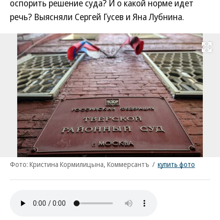
оспорить решение суда? И о какой норме идет
речь? Выясняли Сергей Гусев и Яна Лубнина.
Развернуть на
Фото: Кристина Кормилицына, Коммерсантъ
/
купить фото