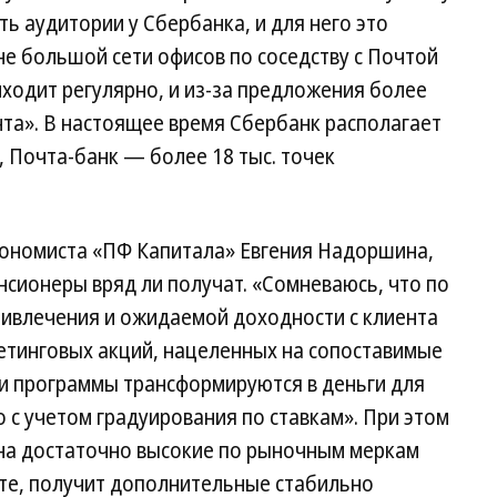
ь аудитории у Сбербанка, и для него это
е большой сети офисов по соседству с Почтой
иходит регулярно, и из-за предложения более
нта». В настоящее время Сбербанк располагает
, Почта-банк — более 18 тыс. точек
экономиста «ПФ Капитала» Евгения Надоршина,
сионеры вряд ли получат. «Сомневаюсь, что по
ивлечения и ожидаемой доходности с клиента
кетинговых акций, нацеленных на сопоставимые
ти программы трансформируются в деньги для
 с учетом градуирования по ставкам». При этом
 на достаточно высокие по рыночным меркам
ете, получит дополнительные стабильно