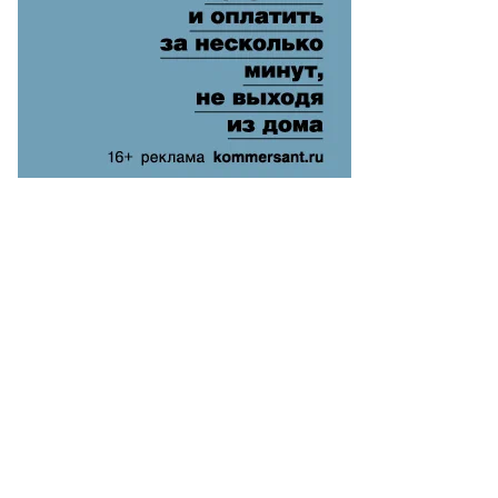
тов
ексей,
ммерсантъ
пить
ото