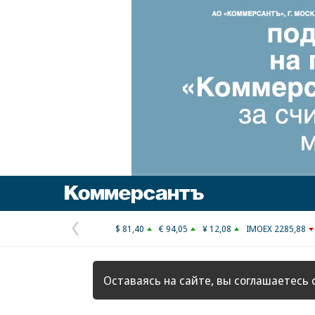
Коммерсантъ
$ 81,40
€ 94,05
¥ 12,08
IMOEX 2285,88
Предыдущая
страница
Оставаясь на сайте, вы соглашаетесь 