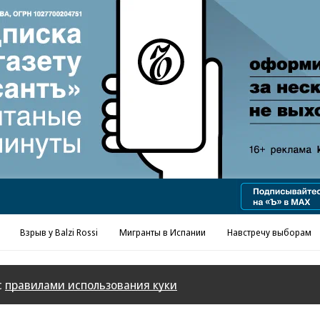
Реклама в «Ъ» www.kommersant.ru/ad
Взрыв у Balzi Rossi
Мигранты в Испании
Навстречу выборам
с
правилами использования куки