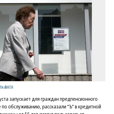
Зо
Ал
Ко
/
ку
ф
ть фото
уста запускает для граждан предпенсионного
по обслуживанию, рассказали “Ъ” в кредитной