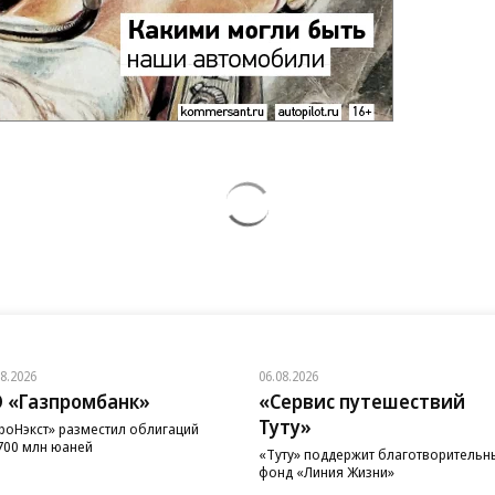
08.2026
06.08.2026
 «Газпромбанк»
«Сервис путешествий
Туту»
роНэкст» разместил облигаций
700 млн юаней
«Туту» поддержит благотворительн
фонд «Линия Жизни»