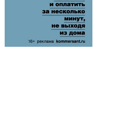
ин
афаров,
ммерсантъ
пить
ото