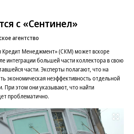
тся с «Сентинел»
ское агентство
л Кредит Менеджмент» (СКМ) может вскоре
ле интеграции большей части коллектора в свою
тавшейся части. Эксперты полагают, что на
уть экономическая неэффективность отдельной
. При этом они указывают, что найти
дет проблематично.
Развернуть на весь экран
Фо