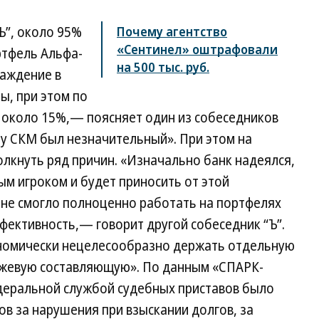
Ъ”, около 95%
Почему агентство
«Сентинел» оштрафовали
ртфель Альфа-
на 500 тыс. руб.
раждение в
ы, при этом по
т около 15%,— поясняет один из собеседников
у СКМ был незначительный». При этом на
лкнуть ряд причин. «Изначально банк надеялся,
ым игроком и будет приносить от этой
 не смогло полноценно работать на портфелях
фективность,— говорит другой собеседник “Ъ”.
ономически нецелесообразно держать отдельную
джевую составляющую». По данным «СПАРК-
деральной службой судебных приставов было
ов за нарушения при взыскании долгов, за