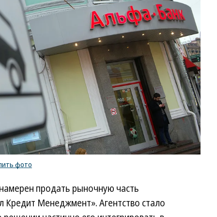
Эм
Дж
Ко
/
ку
ф
пить фото
к намерен продать рыночную часть
л Кредит Менеджмент». Агентство стало