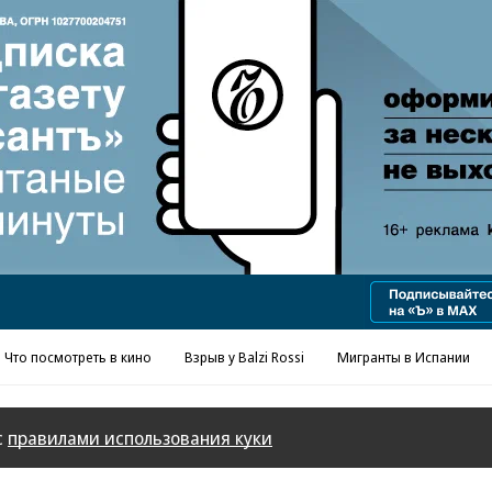
Реклама в «Ъ» www.kommersant.ru/ad
Что посмотреть в кино
Взрыв у Balzi Rossi
Мигранты в Испании
с
правилами использования куки