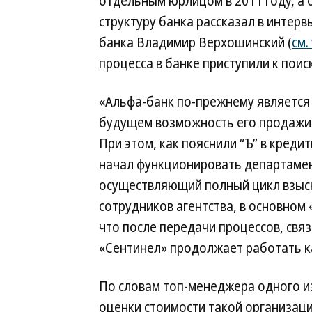
отдельным юрлицом в 2011 году, а 
структуру банка рассказал в интер
банка Владимир Верхошинский (
см.
процесса в банке приступили к поис
«Альфа-банк по-прежнему является 
будущем возможность его продажи 
При этом, как пояснили “Ъ” в креди
начал функционировать департамен
осуществляющий полный цикл взыск
сотрудников агентства, в основном
что после передачи процессов, свя
«Сентинел» продолжает работать к
По словам топ-менеджера одного из
оценки стоимости такой организаци