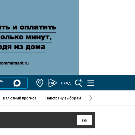
Вход
Коммерсантъ
FM
Валютный прогноз
Навстречу выборам
Скандал в FIFA
Названия опе
Колесников
Следующая
страница
ОК