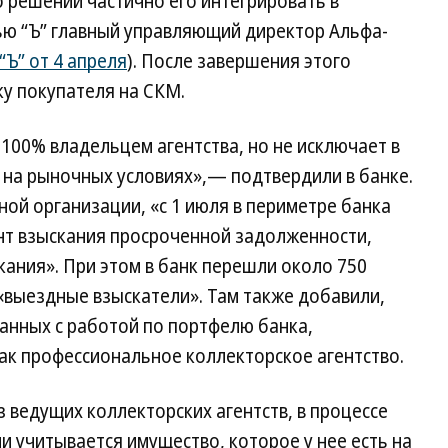
о решении частично его интегрировать в
вью “Ъ” главный управляющий директор Альфа-
 “Ъ” от 4 апреля
). После завершения этого
ку покупателя на СКМ.
100% владельцем агентства, но не исключает в
на рыночных условиях»,— подтвердили в банке.
тной организации, «с 1 июля в периметре банка
т взыскания просроченной задолженности,
ания». При этом в банк перешли около 750
 «выездные взыскатели». Там также добавили,
занных с работой по портфелю банка,
ак профессиональное коллекторское агентство.
 ведущих коллекторских агентств, в процессе
и учитывается имущество, которое у нее есть на