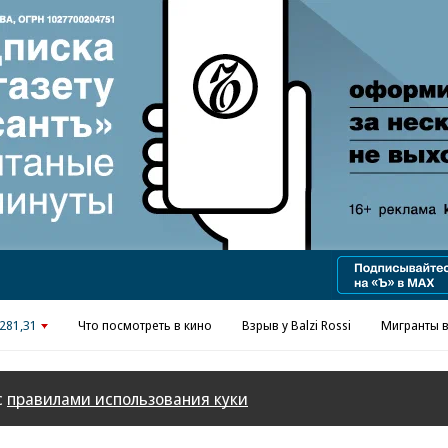
Реклама в «Ъ» www.kommersant.ru/ad
281,31
Что посмотреть в кино
Взрыв у Balzi Rossi
Мигранты в
с
правилами использования куки