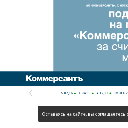
Коммерсантъ
$ 82,16
€ 94,83
¥ 12,23
IMOEX 2
Предыдущая
страница
Оставаясь на сайте, вы соглашаетесь 