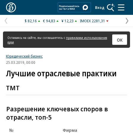
Коммерсантъ
Вход
$ 82,16
€ 94,83
¥ 12,23
IMOEX 2281,31
Предыдущая
С
страница
с
Оставаясь на сайте, вы соглашаетесь с
правилами использования
ОК
куки
Юридический бизнес
25.03.2019, 00:00
Лучшие отраслевые практики
TMT
Разрешение ключевых споров в
отрасли, топ-5
№
Фирма