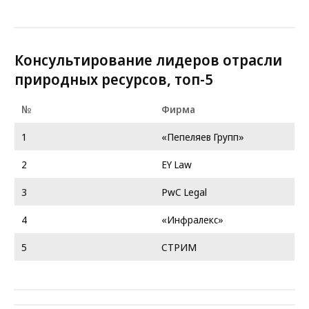
Консультирование лидеров отрасли
природных ресурсов, топ-5
№
Фирма
1
«Пепеляев Групп»
2
EY Law
3
PwC Legal
4
«Инфралекс»
5
СТРИМ