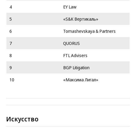
4
EY Law
5
«S&K Вертикаль»
6
Tomashevskaya & Partners
7
QUORUS
8
FTL Advisers
9
BGP Litigation
10
«Максима Лигал»
Искусство