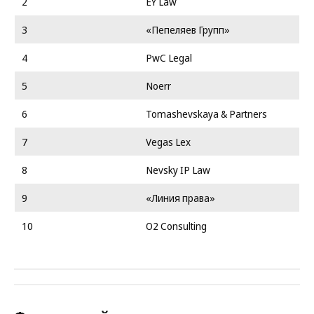
2
EY Law
3
«Пепеляев Групп»
4
PwC Legal
5
Noerr
6
Tomashevskaya & Partners
7
Vegas Lex
8
Nevsky IP Law
9
«Линия права»
10
O2 Consulting