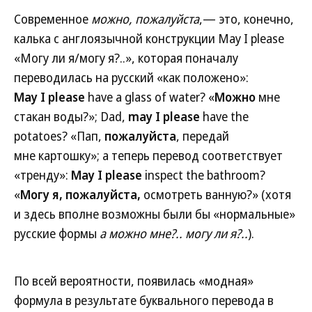
Современное
можно, пожалуйста
,— это, конечно,
калька с англоязычной конструкции May I please
«Могу ли я/могу я?..», которая поначалу
переводилась на русский «как положено»:
May
I
please
have a glass of water? «
Можно
мне
стакан воды?»; Dad,
may I please
have the
potatoes? «Пап,
пожалуйста
, передай
мне картошку»; а теперь перевод соответствует
«тренду»:
May
I
please
inspect the bathroom?
«
Могу я, пожалуйста,
осмотреть ванную?» (хотя
и здесь вполне возможны были бы «нормальные»
русские формы
а можно мне?.. могу ли я?..
).
По всей вероятности, появилась «модная»
формула в результате буквального перевода в