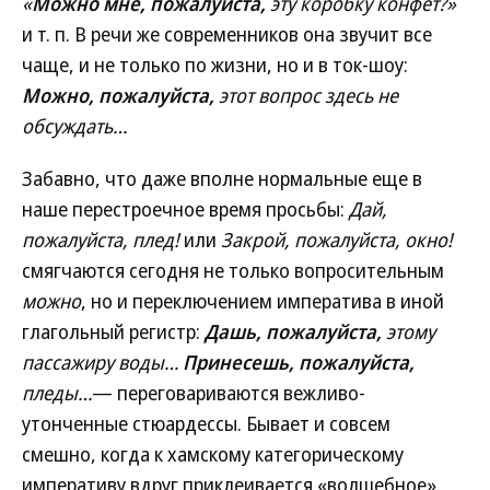
«
Можно мне, пожалуйста,
эту коробку конфет?»
и т. п.
В речи же современников она звучит все
чаще, и не только по жизни, но и в ток-шоу:
Можно, пожалуйста,
этот вопрос здесь не
обсуждать…
Забавно, что даже вполне нормальные еще в
наше перестроечное время просьбы:
Дай,
пожалуйста, плед!
или
Закрой, пожалуйста, окно!
смягчаются сегодня не только вопросительным
можно
, но и переключением императива в иной
глагольный регистр:
Дашь, пожалуйста,
этому
пассажиру воды…
Принесешь, пожалуйста,
пледы…
— переговариваются вежливо-
утонченные стюардессы. Бывает и совсем
смешно, когда к хамскому категорическому
императиву вдруг приклеивается «волшебное»