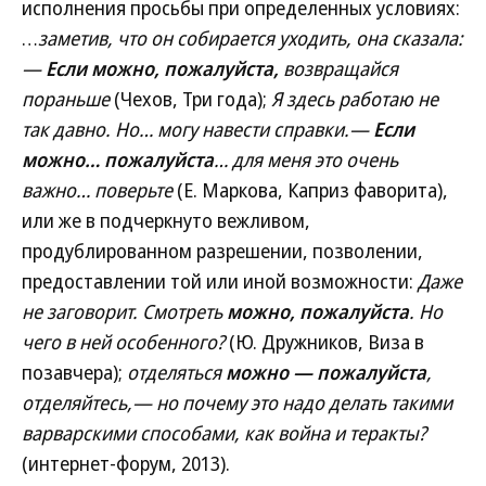
исполнения просьбы при определенных условиях:
…
заметив, что он собирается уходить, она сказала:
—
Если можно, пожалуйста,
возвращайся
пораньше
(Чехов, Три года);
Я здесь работаю не
так давно. Но… могу навести справки.—
Если
можно… пожалуйста
… для меня это очень
важно… поверьте
(Е. Маркова, Каприз фаворита),
или же в подчеркнуто вежливом,
продублированном разрешении, позволении,
предоставлении той или иной возможности:
Даже
не заговорит. Смотреть
можно, пожалуйста
. Но
чего в ней особенного?
(Ю. Дружников, Виза в
позавчера);
отделяться
можно — пожалуйста
,
отделяйтесь,— но почему это надо делать такими
варварскими способами, как война и теракты?
(интернет-форум, 2013).