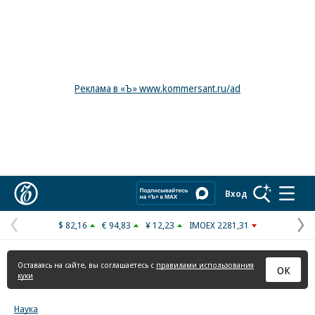
Реклама в «Ъ» www.kommersant.ru/ad
Коммерсантъ
Вход
$ 82,16
€ 94,83
¥ 12,23
IMOEX 2281,31
Предыдущая
С
страница
с
Оставаясь на сайте, вы соглашаетесь с
правилами использования
ОК
куки
Наука