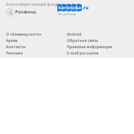
Благотворительный фонд
18+ реклама
О «Коммерсанте»
Android
Архив
Обратная связь
Контакты
Правовая информация
Реклама
E-mail рассылки
Вакансии
18+
© АО «Коммерсантъ». 127006, Москва, Оружейный переулок д. 41,
тел. +7 (495) 797-69-70.
Сетевое издание «Коммерсантъ» (доменное имя сайта:
kommersant.ru) зарегистрировано Федеральной службой
по надзору в сфере связи, информационных технологий и массовых
коммуникаций (Роскомнадзор), регистрационный номер и дата
принятия решения о регистрации: серия
Эл № ФС77-76922
от 11 октября 2019 г.