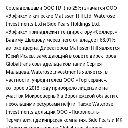
Совладельцами ООО НЛ (по 25%) значатся ООО
«Эрфикс» и кипрские Matissen Hill Ltd, Waterose
Investments Ltd и Side Pears Holdings Ltd.
«Эрфикс» принадлежит гендиректору «Соллерс»
Вадиму Швецову, через него он владеет 68,91%
автоконцерна. Директором Matissen Hill является
Юрий Исаев, замещающий в совете директоров
Globaltrans совладельца компании Сергея
Мальцева. Waterose Investments является, в
частности, учредителем ООО «Торгсервис»,
которое в 2013 году приобрело лицензию на
участок Мокроозерный в Воронежской области с
небольшими ресурсами нефти. Также Waterose
Investments дольщик ООО «Псковнефть-
Терминал», где кипрская компания, Side Pears и ИК
«Тулома» совладельца Globaltrans Андрея