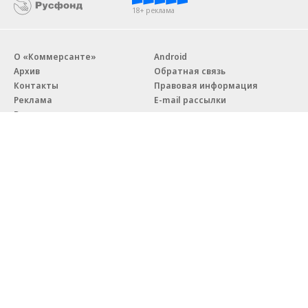
18+ реклама
О «Коммерсанте»
Android
Архив
Обратная связь
Контакты
Правовая информация
Реклама
E-mail рассылки
Вакансии
18+
© АО «Коммерсантъ». 127006, Москва, Оружейный переулок д. 41,
тел. +7 (495) 797-69-70.
Сетевое издание «Коммерсантъ» (доменное имя сайта:
kommersant.ru) зарегистрировано Федеральной службой
по надзору в сфере связи, информационных технологий и массовых
коммуникаций (Роскомнадзор), регистрационный номер и дата
принятия решения о регистрации: серия
Эл № ФС77-76922
от 11 октября 2019 г.
Партнерские проекты/материалы, новости компаний, материалы