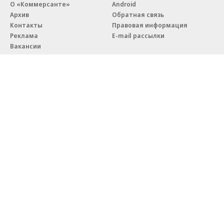
О «Коммерсанте»
Android
Архив
Обратная связь
Контакты
Правовая информация
Реклама
E-mail рассылки
Вакансии
18+
© АО «Коммерсантъ». 127006, Москва, Оружейный переулок д. 41,
тел. +7 (495) 797-69-70.
Сетевое издание «Коммерсантъ» (доменное имя сайта:
kommersant.ru) зарегистрировано Федеральной службой
по надзору в сфере связи, информационных технологий и массовых
коммуникаций (Роскомнадзор), регистрационный номер и дата
принятия решения о регистрации: серия
Эл № ФС77-76922
от 11 октября 2019 г.
Партнерские проекты/материалы, новости компаний, материалы
с пометкой «Промо» и «Официальное сообщение» опубликованы
на коммерческой основе.
На kommersant.ru применяются рекомендательные технологии.