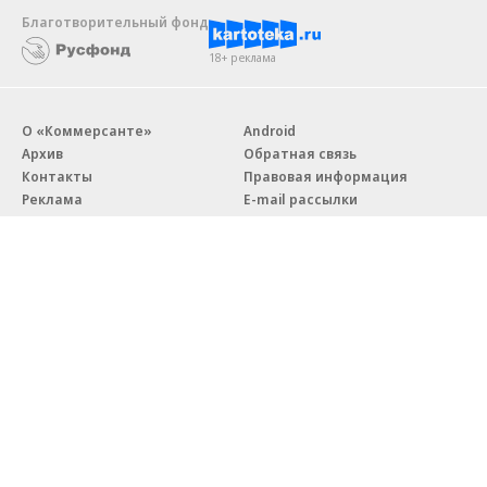
Благотворительный фонд
18+ реклама
О «Коммерсанте»
Android
Архив
Обратная связь
Контакты
Правовая информация
Реклама
E-mail рассылки
Вакансии
18+
© АО «Коммерсантъ». 127006, Москва, Оружейный переулок д. 41,
тел. +7 (495) 797-69-70.
Сетевое издание «Коммерсантъ» (доменное имя сайта:
kommersant.ru) зарегистрировано Федеральной службой
по надзору в сфере связи, информационных технологий и массовых
коммуникаций (Роскомнадзор), регистрационный номер и дата
принятия решения о регистрации: серия
Эл № ФС77-76922