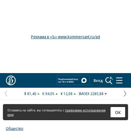
Реклама в «Ъ» www.kommersant.ru/ad
Коммерсантъ
Вход
$ 81,40
€ 94,05
¥ 12,08
IMOEX 2285,88
Предыдущая
С
страница
с
Оставаясь на сайте, вы соглашаетесь с
правилами использования
ОК
куки
Общество