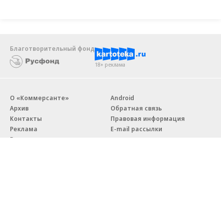
Благотворительный фонд
18+ реклама
О «Коммерсанте»
Android
Архив
Обратная связь
Контакты
Правовая информация
Реклама
E-mail рассылки
Вакансии
18+
© АО «Коммерсантъ». 127006, Москва, Оружейный переулок д. 41,
тел. +7 (495) 797-69-70.
Сетевое издание «Коммерсантъ» (доменное имя сайта: