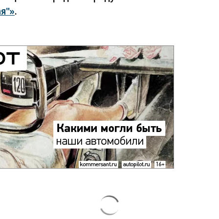
я"»
.