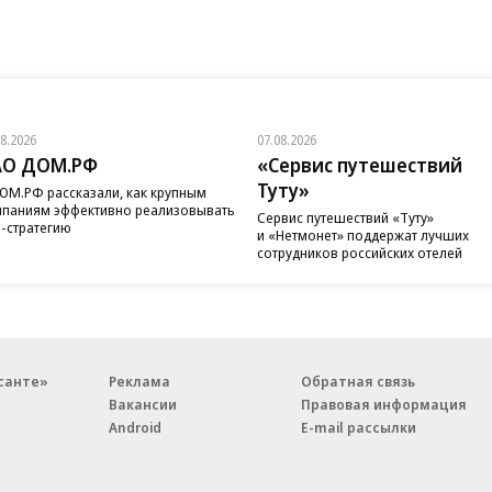
08.2026
07.08.2026
АО ДОМ.РФ
«Сервис путешествий
Туту»
ОМ.РФ рассказали, как крупным
паниям эффективно реализовывать
Сервис путешествий «Туту»
-стратегию
и «Нетмонет» поддержат лучших
сотрудников российских отелей
санте»
Реклама
Обратная связь
Вакансии
Правовая информация
Android
E-mail рассылки