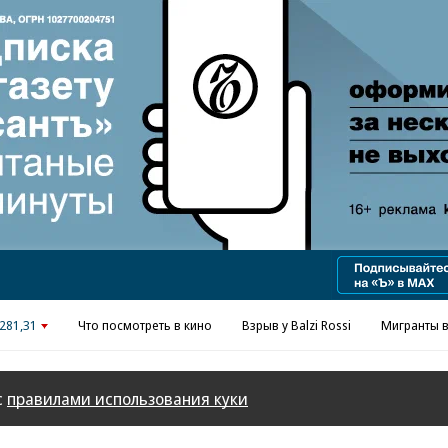
Реклама в «Ъ» www.kommersant.ru/ad
281,31
Что посмотреть в кино
Взрыв у Balzi Rossi
Мигранты в
с
правилами использования куки