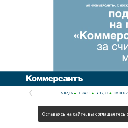
Коммерсантъ
$ 82,16
€ 94,83
¥ 12,23
IMOEX 2
Предыдущая
страница
Оставаясь на сайте, вы соглашаетесь 