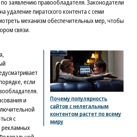
 по заявлению правообладателя. Законодатели
на удаление пиратского контента с семи
смотреть механизм обеспечительных мер, чтобы
ором связи.
а,
ый
редусматривает
порядке, если
авообладателя.
Почему популярность
асования и
сайтов с нелегальным
аключительной
контентом растет по всему
ться с
миру
ю рекламных