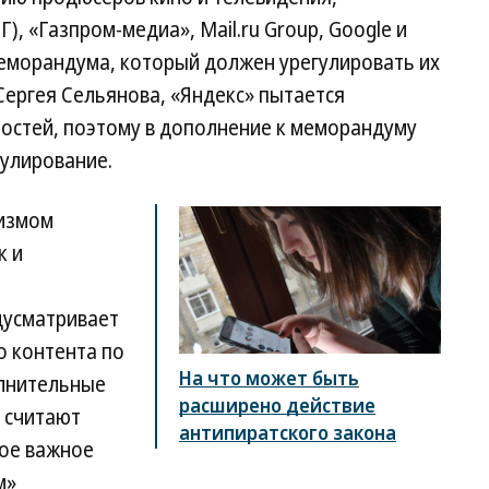
, «Газпром-медиа», Mail.ru Group, Google и
еморандума, который должен урегулировать их
ергея Сельянова, «Яндекс» пытается
остей, поэтому в дополнение к меморандуму
улирование.
низмом
к и
дусматривает
о контента по
На что может быть
лнительные
расширено действие
p считают
антипиратского закона
мое важное
м»