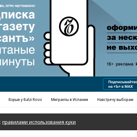
Реклама в «Ъ» www.kommersant.ru/ad
Взрыв у Balzi Rossi
Мигранты в Испании
Навстречу выборам
с
правилами использования куки