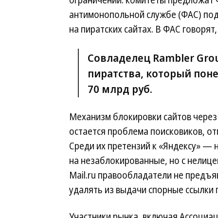
ограничений: комитеты предложат
антимонопольной службе (ФАС) под
на пиратских сайтах. В ФАС говорят
Совладелец Rambler Gro
пиратства, который поне
70 млрд руб.
Механизм блокировки сайтов через
остается проблема поисковиков, о
Среди их претензий к «Яндексу» — 
на незаблокированные, но с нелице
Mail.ru правообладатели не предъя
удалять из выдачи спорные ссылки
Участники рынка, включая Ассоциа