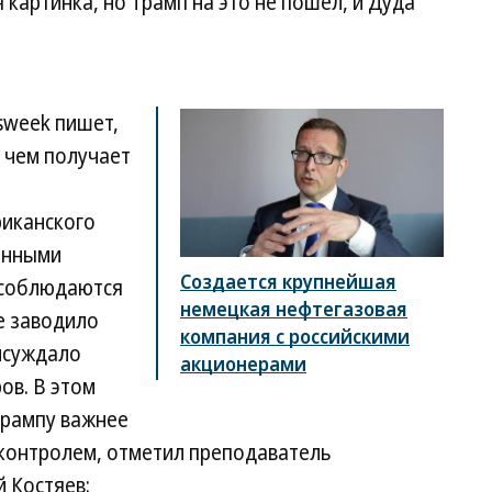
я картинка, но Трамп на это не пошел, и Дуда
sweek пишет,
, чем получает
риканского
анными
Создается крупнейшая
, соблюдаются
немецкая нефтегазовая
е заводило
компания с российскими
рисуждало
акционерами
ов. В этом
Трампу важнее
 контролем, отметил преподаватель
й Костяев: