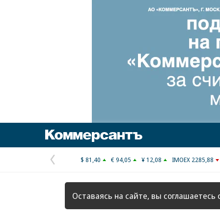
Коммерсантъ
$ 81,40
€ 94,05
¥ 12,08
IMOEX 2285,88
Предыдущая
страница
Оставаясь на сайте, вы соглашаетесь 