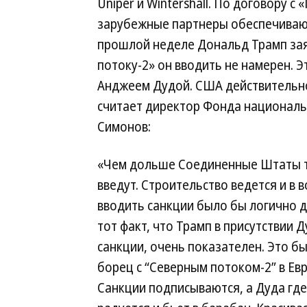
Uniper и Wintershall. По договору с
зарубежные партнеры обеспечивают
прошлой неделе Дональд Трамп зая
потоку-2» он вводить не намерен. 
Анджеем Дудой. США действительно
считает директор Фонда националь
Симонов:
«Чем дольше Соединенные Штаты тя
введут. Строительство ведется и в 
вводить санкции было бы логично до
тот факт, что Трамп в присутствии 
санкции, очень показателен. Это б
борец с “Северным потоком-2” в Ев
Санкции подписываются, а Дуда где