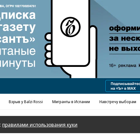
Реклама в «Ъ» www.kommersant.ru/ad
Взрыв у Balzi Rossi
Мигранты в Испании
Навстречу выборам
с
правилами использования куки