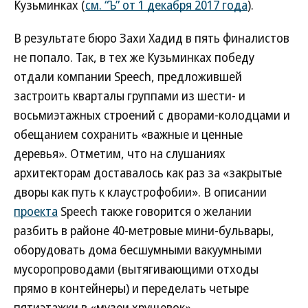
Кузьминках (
см. “Ъ” от 1 декабря 2017 года
).
В результате бюро Захи Хадид в пять финалистов
не попало. Так, в тех же Кузьминках победу
отдали компании Speech, предложившей
застроить кварталы группами из шести- и
восьмиэтажных строений с дворами-колодцами и
обещанием сохранить «важные и ценные
деревья». Отметим, что на слушаниях
архитекторам доставалось как раз за «закрытые
дворы как путь к клаустрофобии». В описании
проекта
Speech также говорится о желании
разбить в районе 40-метровые мини-бульвары,
оборудовать дома бесшумными вакуумными
мусоропроводами (вытягивающими отходы
прямо в контейнеры) и переделать четыре
пятиэтажки в «музеи хрущевок».