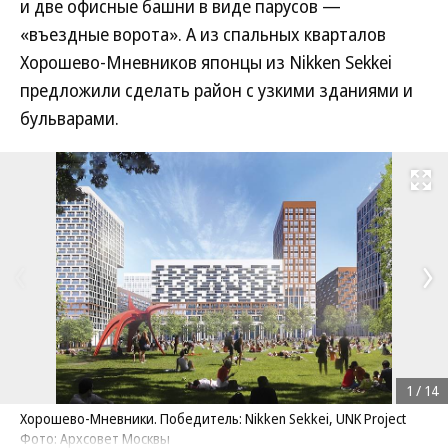
и две офисные башни в виде парусов —
«въездные ворота». А из спальных кварталов
Хорошево-Мневников японцы из Nikken Sekkei
предложили сделать район с узкими зданиями и
бульварами.
Развернуть на
1
/
14
Хорошево-Мневники. Победитель: Nikken Sekkei, UNK Project
Фото: Архсовет Москвы