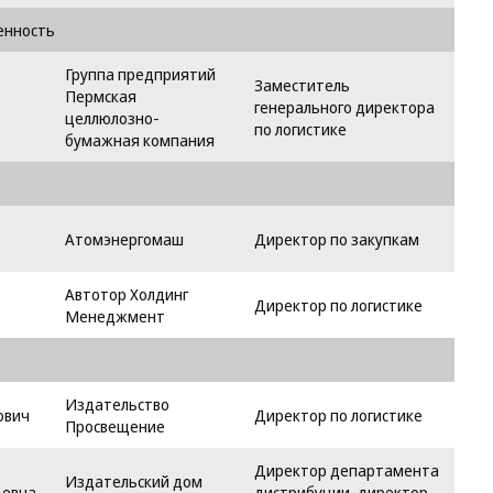
енность
Группа предприятий
Заместитель
Пермская
генерального директора
целлюлозно-
по логистике
бумажная компания
Атомэнергомаш
Директор по закупкам
Автотор Холдинг
Директор по логистике
Менеджмент
Издательство
ович
Директор по логистике
Просвещение
Директор департамента
Издательский дом
ьевна
дистрибуции, директор