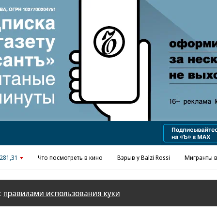
Реклама в «Ъ» www.kommersant.ru/ad
281,31
Что посмотреть в кино
Взрыв у Balzi Rossi
Мигранты в
с
правилами использования куки