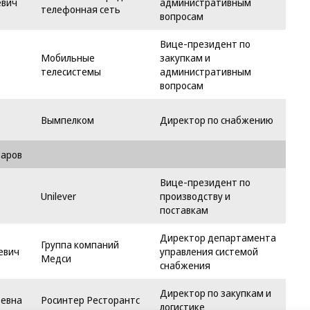
евич
административным
телефонная сеть
вопросам
Вице-президент по
Мобильные
закупкам и
телесистемы
административным
вопросам
Вымпелком
Директор по снабжению
варов
Вице-президент по
Unilever
производству и
поставкам
Директор департамента
Группа компаний
евич
управления системой
Медси
снабжения
Директор по закупкам и
ьевна
Росинтер Ресторантс
логистике