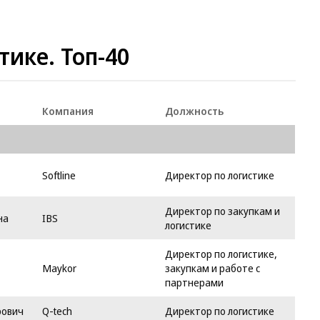
тике. Топ-40
Компания
Должность
Softline
Директор по логистике
Директор по закупкам и
на
IBS
логистике
Директор по логистике,
Maykor
закупкам и работе с
партнерами
рович
Q-tech
Директор по логистике