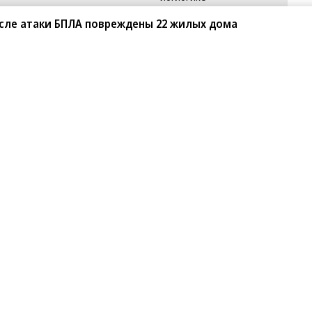
сле атаки БПЛА повреждены 22 жилых дома
Мистраль алко
Директор по логистике
Пивоваренная
Вице-президент по
компания Балтика,
логистике, планированию
часть Carlsberg Group
и клиентскому сервису
Директор по
Ашан Ритейл Россия
эффективности
Группа компаний
Директор департамента
Детский мир
логистики
Операционный директор
Эльдорадо
по
логистике
Заместитель
генерального