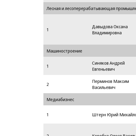
Лесная и лесоперерабатывающая промышл
Давыдова Оксана
1
Владимировна
Машиностроение
Синяков Андрей
1
Евгеньевич
Перминов Максим
2
Васильевич
Медиабизнес
1
Штерн Юрий Михайл
2
Коробко Олеся Васил