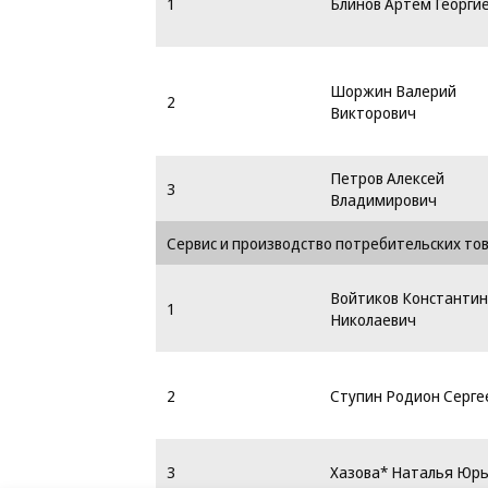
1
Блинов Артем Георги
Шоржин Валерий
2
Викторович
Петров Алексей
3
Владимирович
Сервис и производство потребительских то
Войтиков Константин
1
Николаевич
2
Ступин Родион Серге
3
Хазова* Наталья Юр