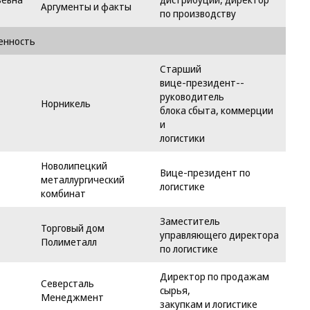
Аргументы и факты
по производству
енность
Старший
вице-президент--
руководитель
Норникель
блока сбыта, коммерции
и
логистики
Новолипецкий
Вице-президент по
металлургический
логистике
комбинат
Заместитель
Торговый дом
управляющего директора
Полиметалл
по логистике
Директор по продажам
Северсталь
сырья,
Менеджмент
закупкам и логистике