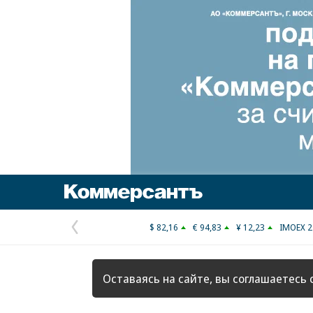
Коммерсантъ
$ 82,16
€ 94,83
¥ 12,23
IMOEX 2
Предыдущая
страница
Оставаясь на сайте, вы соглашаетесь 