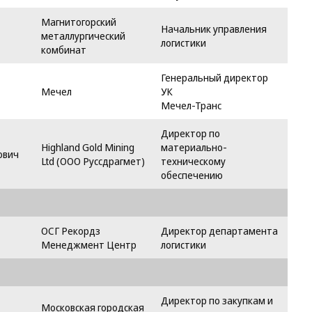
Магнитогорский
Начальник управления
металлургический
логистики
комбинат
Генеральный директор
Мечел
УК
Мечел-Транс
Директор по
Highland Gold Mining
материально-
ович
Ltd (ООО Руссдрагмет)
техническому
обеспечению
ОСГ Рекордз
Директор департамента
Менеджмент Центр
логистики
Директор по закупкам и
Московская городская