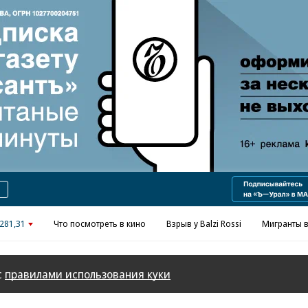
Реклама в «Ъ» www.kommersant.ru/ad
281,31
Что посмотреть в кино
Взрыв у Balzi Rossi
Мигранты в
с
правилами использования куки