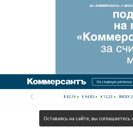
Коммерсантъ
На главную региона
$ 82,16
€ 94,83
¥ 12,23
IMOEX 2
Предыдущая
страница
Оставаясь на сайте, вы соглашаетесь 