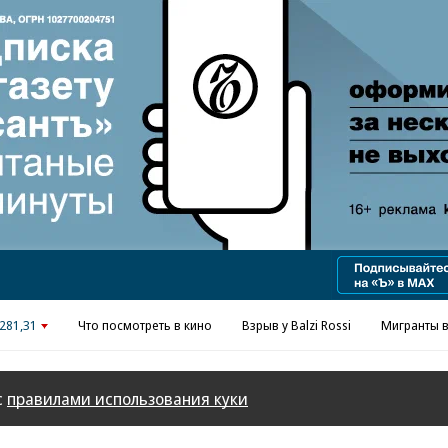
Реклама в «Ъ» www.kommersant.ru/ad
281,31
Что посмотреть в кино
Взрыв у Balzi Rossi
Мигранты в
с
правилами использования куки