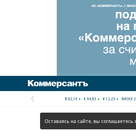
Коммерсантъ
$ 82,16
€ 94,83
¥ 12,23
IMOEX 2
Предыдущая
страница
Оставаясь на сайте, вы соглашаетесь 