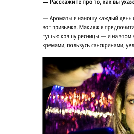
— Расскажите про то, как вы ухаж
— Ароматы я наношу каждый день и 
вот привычка. Макияж я предпочит
тушью крашу ресницы — и на этом 
кремами, пользусь санскринами, у