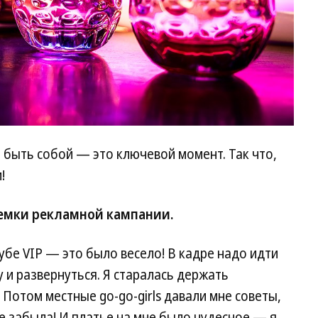
ы быть собой — это ключевой момент. Так что,
!
емки рекламной кампании.
бе VIP — это было весело! В кадре надо идти
 и развернуться. Я старалась держать
. Потом местные go-go-girls давали мне советы,
 не забыла! И платье на мне было чудесное — я