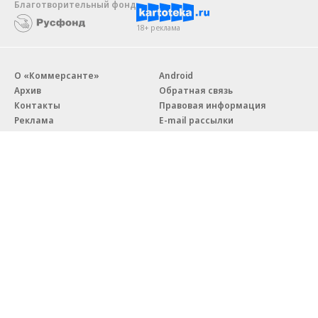
Благотворительный фонд
18+ реклама
О «Коммерсанте»
Android
Архив
Обратная связь
Контакты
Правовая информация
Реклама
E-mail рассылки
Вакансии
18+
© АО «Коммерсантъ». 127006, Москва, Оружейный переулок д. 41,
тел. +7 (495) 797-69-70.
Сетевое издание «Коммерсантъ» (доменное имя сайта:
kommersant.ru) зарегистрировано Федеральной службой
по надзору в сфере связи, информационных технологий и массовых
коммуникаций (Роскомнадзор), регистрационный номер и дата
принятия решения о регистрации: серия
Эл № ФС77-76922
от 11 октября 2019 г.