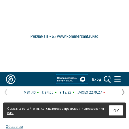
Реклама в «Ъ» www.kommersant.ru/ad
Коммерсантъ
Вход
$ 81,40
€ 94,05
¥ 12,23
IMOEX 2279,27
Предыдущая
С
страница
с
Оставаясь на сайте, вы соглашаетесь с
правилами использования
ОК
куки
Общество