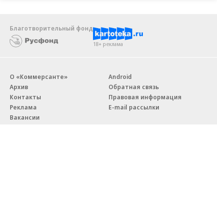
Благотворительный фонд
18+ реклама
О «Коммерсанте»
Android
Архив
Обратная связь
Контакты
Правовая информация
Реклама
E-mail рассылки
Вакансии
18+
© АО «Коммерсантъ». 127006, Москва, Оружейный переулок д. 41,
тел. +7 (495) 797-69-70.
Сетевое издание «Коммерсантъ» (доменное имя сайта:
kommersant.ru) зарегистрировано Федеральной службой
по надзору в сфере связи, информационных технологий и массовых