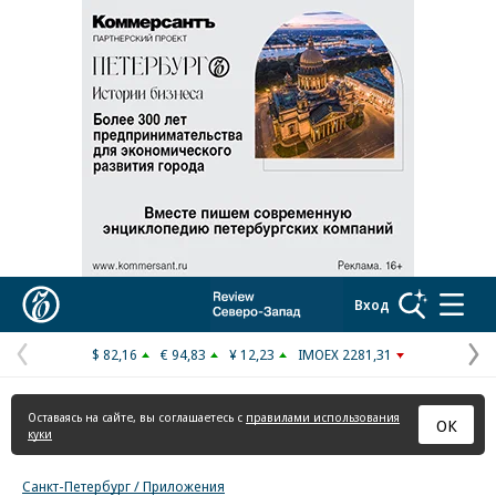
Реклама в «Ъ» www.kommersant.ru/ad
Коммерсантъ
Вход
$ 82,16
€ 94,83
¥ 12,23
IMOEX 2281,31
Предыдущая
С
страница
с
Оставаясь на сайте, вы соглашаетесь с
правилами использования
ОК
куки
Санкт-Петербург / Приложения