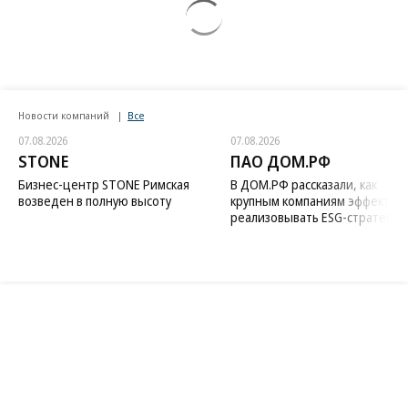
Новости компаний
Все
07.08.2026
07.08.2026
STONE
ПАО ДОМ.РФ
Бизнес-центр STONE Римская
В ДОМ.РФ рассказали, как
возведен в полную высоту
крупным компаниям эффектив
реализовывать ESG-стратегию
Благотворительный фонд
18+ реклама