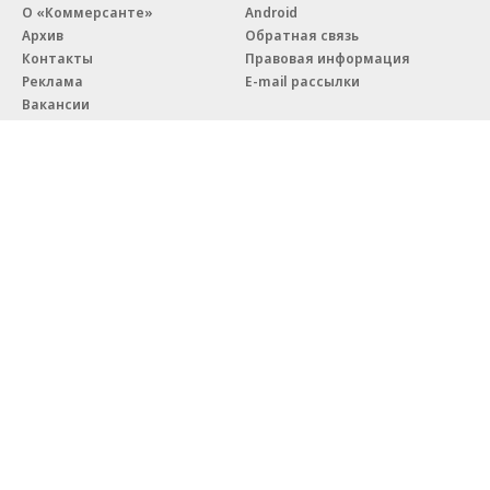
О «Коммерсанте»
Android
Архив
Обратная связь
Контакты
Правовая информация
Реклама
E-mail рассылки
Вакансии
18+
© АО «Коммерсантъ». 127006, Москва, Оружейный переулок д. 41,
тел. +7 (495) 797-69-70.
Сетевое издание «Коммерсантъ» (доменное имя сайта:
kommersant.ru) зарегистрировано Федеральной службой
по надзору в сфере связи, информационных технологий и массовых
коммуникаций (Роскомнадзор), регистрационный номер и дата
принятия решения о регистрации: серия
Эл № ФС77-76922
от 11 октября 2019 г.
Партнерские проекты/материалы, новости компаний, материалы
с пометкой «Промо» и «Официальное сообщение» опубликованы
на коммерческой основе.
На kommersant.ru применяются рекомендательные технологии.