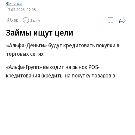
Финансы
17.03.2026, 02:05
5K
3 мин.
Займы ищут цели
«Альфа-Деньги» будут кредитовать покупки в
торговых сетях
«Альфа-Групп» выходит на рынок POS-
кредитования (кредиты на покупку товаров в
торговых сетях) через МКК «Альфа-Деньги». В
настоящее время банковский рынок таких услуг
находится в стагнации. При этом сегмент POS-
займов в условиях ограничений со стороны ЦБ в
отношении всего рынка МФО имеет
определенные преимущества. Ряд компаний
собираются развивать это направление