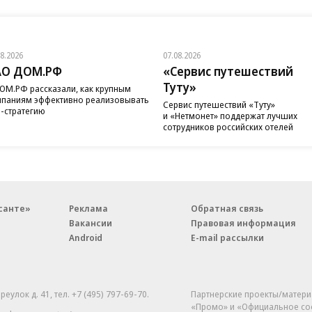
08.2026
07.08.2026
АО ДОМ.РФ
«Сервис путешествий
Туту»
ОМ.РФ рассказали, как крупным
паниям эффективно реализовывать
Сервис путешествий «Туту»
-стратегию
и «Нетмонет» поддержат лучших
сотрудников российских отелей
санте»
Реклама
Обратная связь
Вакансии
Правовая информация
Android
E-mail рассылки
реулок д. 41,
тел. +7 (495) 797-69-70.
Партнерские проекты/матери
«Промо» и «Официальное со