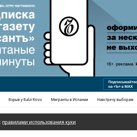
Реклама в «Ъ» www.kommersant.ru/ad
Взрыв у Balzi Rossi
Мигранты в Испании
Навстречу выборам
с
правилами использования куки