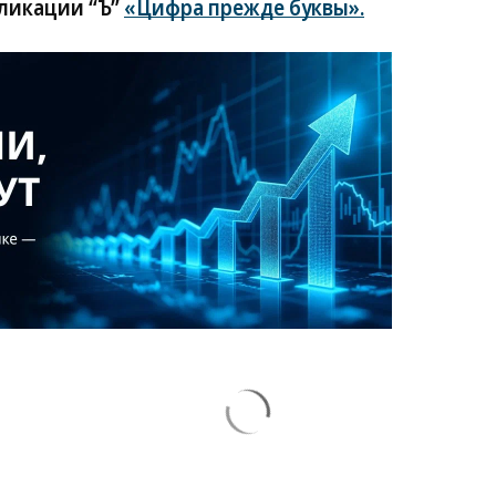
бликации “Ъ”
«Цифра прежде буквы».