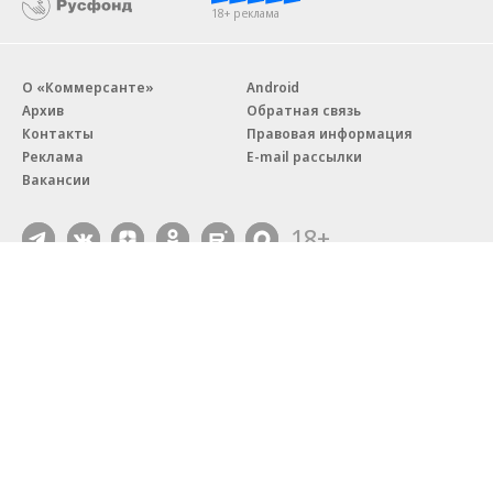
18+ реклама
О «Коммерсанте»
Android
Архив
Обратная связь
Контакты
Правовая информация
Реклама
E-mail рассылки
Вакансии
18+
© АО «Коммерсантъ». 127006, Москва, Оружейный переулок д. 41,
тел. +7 (495) 797-69-70.
Сетевое издание «Коммерсантъ» (доменное имя сайта:
kommersant.ru) зарегистрировано Федеральной службой
по надзору в сфере связи, информационных технологий и массовых
коммуникаций (Роскомнадзор), регистрационный номер и дата
принятия решения о регистрации: серия
Эл № ФС77-76922
от 11 октября 2019 г.
Партнерские проекты/материалы, новости компаний, материалы